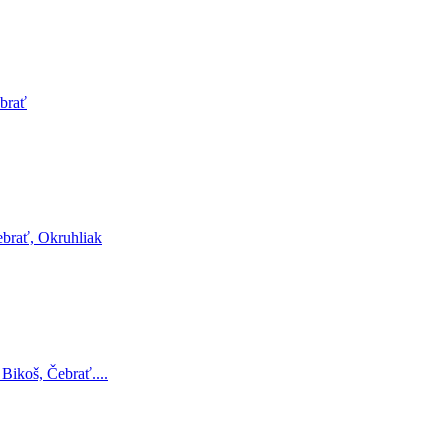
ebrať
ebrať, Okruhliak
Bikoš, Čebrať....