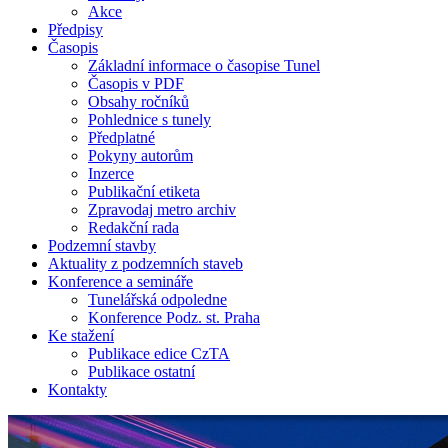
Akce
Předpisy
Časopis
Základní informace o časopise Tunel
Časopis v PDF
Obsahy ročníků
Pohlednice s tunely
Předplatné
Pokyny autorům
Inzerce
Publikační etiketa
Zpravodaj metro archiv
Redakční rada
Podzemní stavby
Aktuality z podzemních staveb
Konference a semináře
Tunelářská odpoledne
Konference Podz. st. Praha
Ke stažení
Publikace edice CzTA
Publikace ostatní
Kontakty