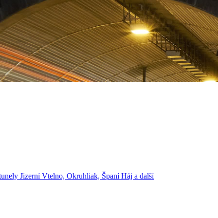
nely Jizerní Vtelno, Okruhliak, Španí Háj a další