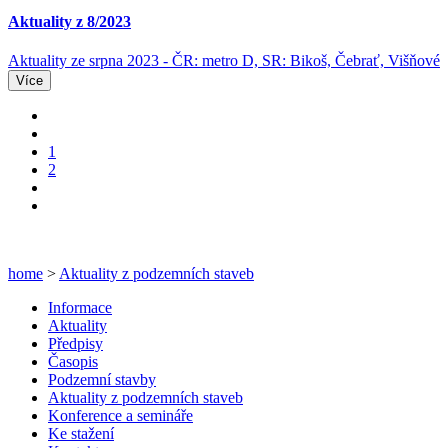
Aktuality z 8/2023
Aktuality ze srpna 2023 - ČR: metro D, SR: Bikoš, Čebrať, Višňové
Více
1
2
home
>
Aktuality z podzemních staveb
Informace
Aktuality
Předpisy
Časopis
Podzemní stavby
Aktuality z podzemních staveb
Konference a semináře
Ke stažení