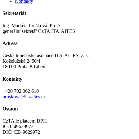
Kontakty
Sekretariát
Ing. Markéta Prušková, Ph.D.
generální sekretář CzTA ITA-AITES
Adresa
Česká tunelářská asociace ITA-AITES, z. s.
Koželužská 2450/4
180 00 Praha 8-Libeň
Kontakty
+420 702 062 610
pruskova@ita-aites.cz
Ostatní
CzTA je plátcem DPH
IČO: 49629972
DIČ: CZ49629972