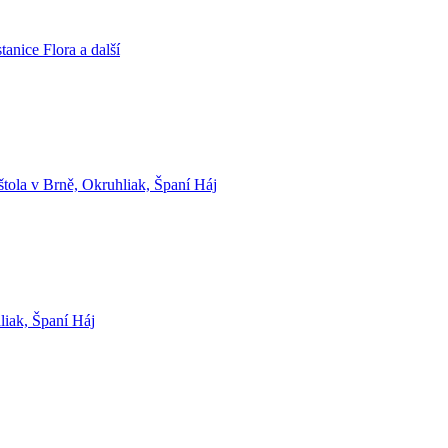
anice Flora a další
štola v Brně, Okruhliak, Španí Háj
liak, Španí Háj