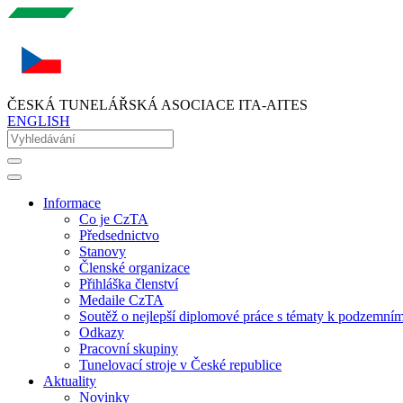
ČESKÁ TUNELÁŘSKÁ ASOCIACE ITA-AITES
ENGLISH
Informace
Co je CzTA
Předsednictvo
Stanovy
Členské organizace
Přihláška členství
Medaile CzTA
Soutěž o nejlepší diplomové práce s tématy k podzemní
Odkazy
Pracovní skupiny
Tunelovací stroje v České republice
Aktuality
Novinky