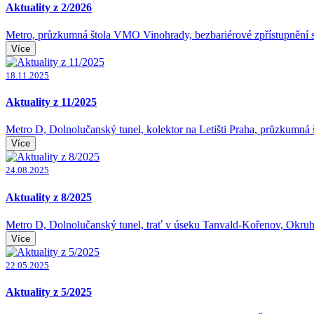
Aktuality z 2/2026
Metro, průzkumná štola VMO Vinohrady, bezbariérové zpřístupnění st
Více
18.11.2025
Aktuality z 11/2025
Metro D, Dolnolučanský tunel, kolektor na Letišti Praha, průzkumná 
Více
24.08.2025
Aktuality z 8/2025
Metro D, Dolnolučanský tunel, trať v úseku Tanvald-Kořenov, Okruh
Více
22.05.2025
Aktuality z 5/2025