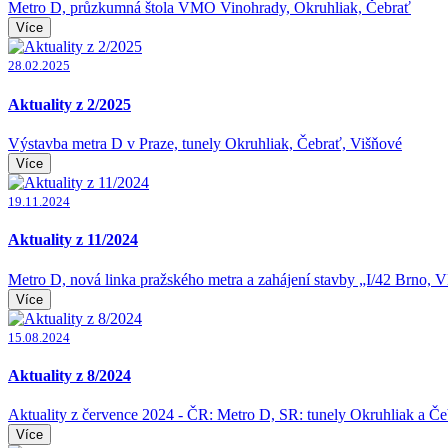
Metro D, průzkumná štola VMO Vinohrady, Okruhliak, Čebrať
Více
28.02.2025
Aktuality z 2/2025
Výstavba metra D v Praze, tunely Okruhliak, Čebrať, Višňové
Více
19.11.2024
Aktuality z 11/2024
Metro D, nová linka pražského metra a zahájení stavby „I/42 Brno,
Více
15.08.2024
Aktuality z 8/2024
Aktuality z července 2024 - ČR: Metro D, SR: tunely Okruhliak a Če
Více