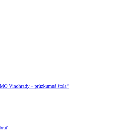
 VMO Vinohrady – průzkumná štola“
brať