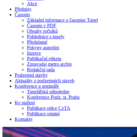
Akce
Předpisy
Časopis
Základní informace o časopise Tunel
Časopis v PDF
Obsahy ročníků
Pohlednice s tunely
Předplatné
Pokyny autorům
Inzerce
Publikační etiketa
Zpravodaj metro archiv
Redakční rada
Podzemní stavby
Aktuality z podzemních staveb
Konference a semináře
Tunelářská odpoledne
Konference Podz. st. Praha
Ke stažení
Publikace edice CzTA
Publikace ostatní
Kontakty