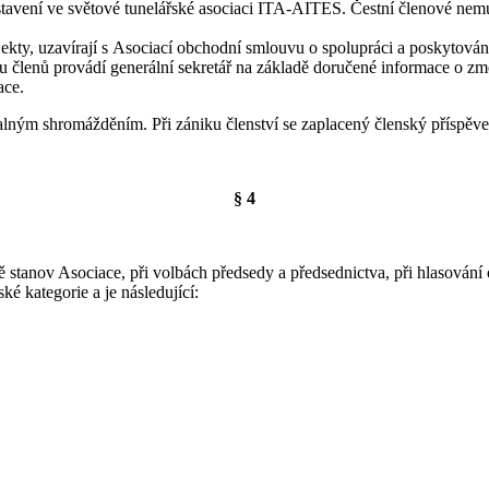
postavení ve světové tunelářské asociaci ITA-AITES. Čestní členové nemu
ekty, uzavírají s Asociací obchodní smlouvu o spolupráci a poskytování
lenů provádí generální sekretář na základě doručené informace o změn
ace.
alným shromážděním. Při zániku členství se zaplacený členský příspěve
§ 4
stanov Asociace, při volbách předsedy a předsednictva, při hlasování 
é kategorie a je následující: