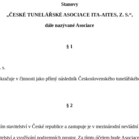
Stanovy
„ČESKÉ TUNELÁŘSKÉ ASOCIACE ITA-AITES, Z. S.“,
dále nazývané Asociace
§ 1
 s.
račuje v činnosti jako přímý následník Československého tunelářského
§ 2
stavitelství v České republice a zastupuje je v mezinárodní nevládní
itelství a využívání podzemních prostor. Za tímto účelem bude Asocia