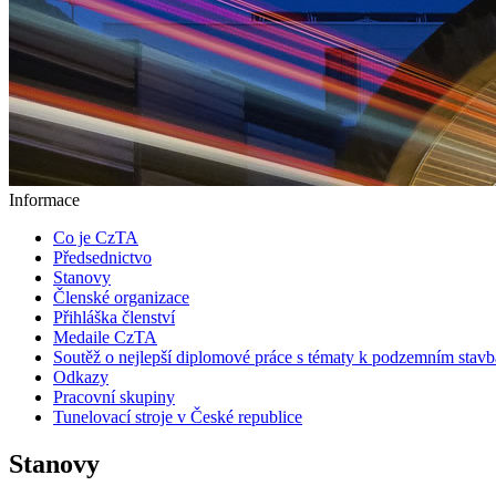
Informace
Co je CzTA
Předsednictvo
Stanovy
Členské organizace
Přihláška členství
Medaile CzTA
Soutěž o nejlepší diplomové práce s tématy k podzemním stav
Odkazy
Pracovní skupiny
Tunelovací stroje v České republice
Stanovy