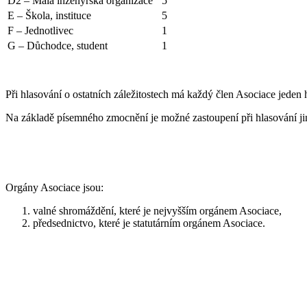
D2 – Malá inženýrská organizace
5
E – Škola, instituce
5
F – Jednotlivec
1
G – Důchodce, student
1
Při hlasování o ostatních záležitostech má každý člen Asociace jeden h
Na základě písemného zmocnění je možné zastoupení při hlasování j
Orgány Asociace jsou:
valné shromáždění, které je nejvyšším orgánem Asociace,
předsednictvo, které je statutárním orgánem Asociace.