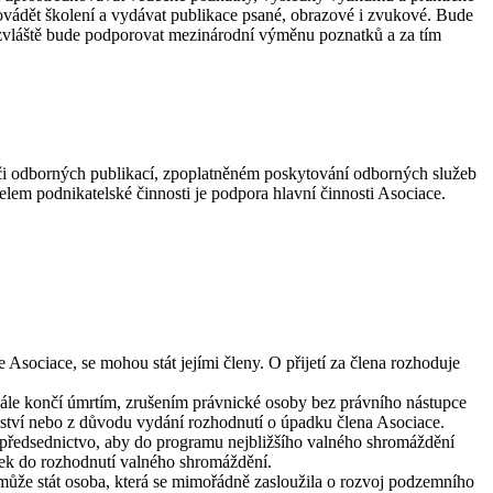
rovádět školení a vydávat publikace psané, obrazové i zvukové. Bude
bzvláště bude podporovat mezinárodní výměnu poznatků a za tím
su či odborných publikací, zpoplatněném poskytování odborných služeb
lem podnikatelské činnosti je podpora hlavní činnosti Asociace.
 Asociace, se mohou stát jejími členy. O přijetí za člena rozhoduje
ále končí úmrtím, zrušením právnické osoby bez právního nástupce
nství nebo z důvodu vydání rozhodnutí o úpadku člena Asociace.
 předsednictvo, aby do programu nejbližšího valného shromáždění
ek do rozhodnutí valného shromáždění.
může stát osoba, která se mimořádně zasloužila o rozvoj podzemního