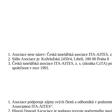
Asociace nese název: Česká tunelářská asociace ITA-AITES, z.
Sídlo Asociace je: Koželužská 2450/4, Libeň, 180 00 Praha 8
Česká tunelářská asociace ITA-AITES, z. s. (zkratka CzTA) pok
společnost v roce 1991.
Asociace podporuje zájmy svých členů a odborníků v podzemním 
Association ITA-AITES“.
Hlavní činností Ascociace je podpora rozvoje podzemního stav