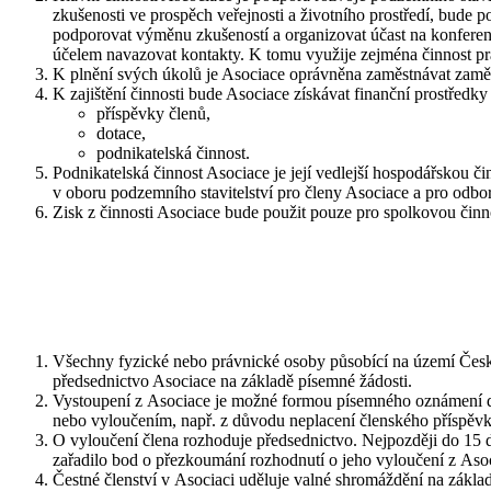
zkušenosti ve prospěch veřejnosti a životního prostředí, bude 
podporovat výměnu zkušeností a organizovat účast na konferen
účelem navazovat kontakty. K tomu využije zejména činnost pr
K plnění svých úkolů je Asociace oprávněna zaměstnávat zamě
K zajištění činnosti bude Asociace získávat finanční prostředky 
příspěvky členů,
dotace,
podnikatelská činnost.
Podnikatelská činnost Asociace je její vedlejší hospodářskou č
v oboru podzemního stavitelství pro členy Asociace a pro odbo
Zisk z činnosti Asociace bude použit pouze pro spolkovou činno
Všechny fyzické nebo právnické osoby působící na území České re
předsednictvo Asociace na základě písemné žádosti.
Vystoupení z Asociace je možné formou písemného oznámení dor
nebo vyloučením, např. z důvodu neplacení členského příspěvk
O vyloučení člena rozhoduje předsednictvo. Nejpozději do 15 
zařadilo bod o přezkoumání rozhodnutí o jeho vyloučení z As
Čestné členství v Asociaci uděluje valné shromáždění na zákl