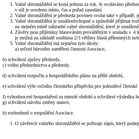
Valné shromáždění se koná jednou za rok. Je svoláváno předs
v níž je uvedeno místo, čas a pořad zasedání.
Valné shromáždění je předseda povinen svolat také v případě, 
Valné shromáždění je usnášeníschopné a způsobilé přijímat rozh
na stejném místě náhradní valné shromáždění, které je usnášen
Závěry jsou přijímány hlasováním prováděným v souladu s 4 těc
je možná na základě souhlasu 2/3 většiny hlasů přítomných ne
Valné shromáždění má zejména tyto úkoly:
a) určení hlavního zaměření činnosti Asociace,
b) schválení zprávy předsedy,
c) volbu předsednictva a předsedy,
d) schválení rozpočtu a hospodářského plánu na příští období,
e) schválení výše ročního členského příspěvku pro jednotlivé členské 
f) vyhodnocení hospodaření za minulé období a schválení výsledku h
g) schválení návrhu změny stanov,
h) rozhodnutí o rozpuštění Asociace.
O závěrech valného shromáždění se pořizuje zápis, který podep