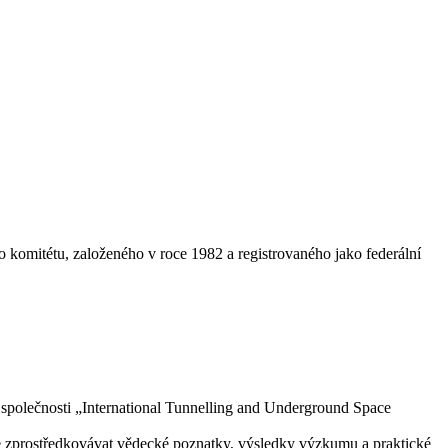
 komitétu, založeného v roce 1982 a registrovaného jako federální
 společnosti „International Tunnelling and Underground Space
ce zprostředkovávat vědecké poznatky, výsledky výzkumu a praktické