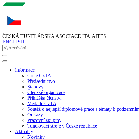
ČESKÁ TUNELÁŘSKÁ ASOCIACE ITA-AITES
ENGLISH
Informace
Co je CzTA
Předsednictvo
Stanovy
Členské organizace
Přihláška členství
Medaile CzTA
Soutěž o nejlepší diplomové práce s tématy k podzemní
Odkazy
Pracovní skupiny
Tunelovací stroje v České republice
Aktuality
Novinky