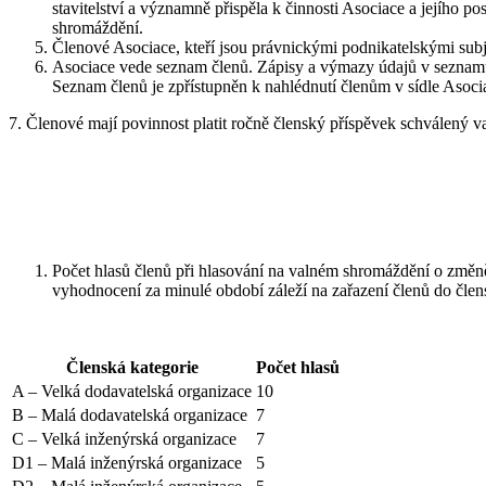
stavitelství a významně přispěla k činnosti Asociace a jejího 
shromáždění.
Členové Asociace, kteří jsou právnickými podnikatelskými subj
Asociace vede seznam členů. Zápisy a výmazy údajů v seznamu č
Seznam členů je zpřístupněn k nahlédnutí členům v sídle Asoci
7. Členové mají povinnost platit ročně členský příspěvek schválený v
Počet hlasů členů při hlasování na valném shromáždění o změně 
vyhodnocení za minulé období záleží na zařazení členů do člensk
Členská kategorie
Počet hlasů
A – Velká dodavatelská organizace
10
B – Malá dodavatelská organizace
7
C – Velká inženýrská organizace
7
D1 – Malá inženýrská organizace
5