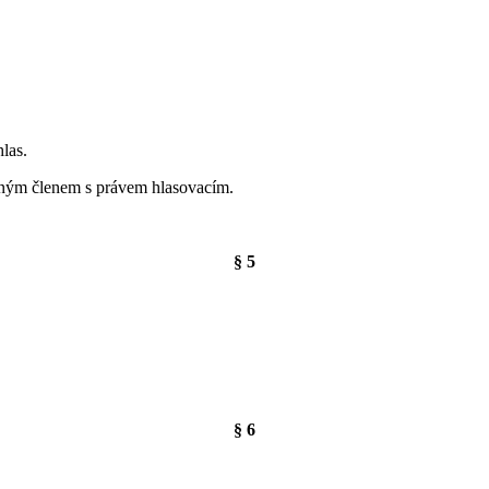
las.
iným členem s právem hlasovacím.
§ 5
§ 6