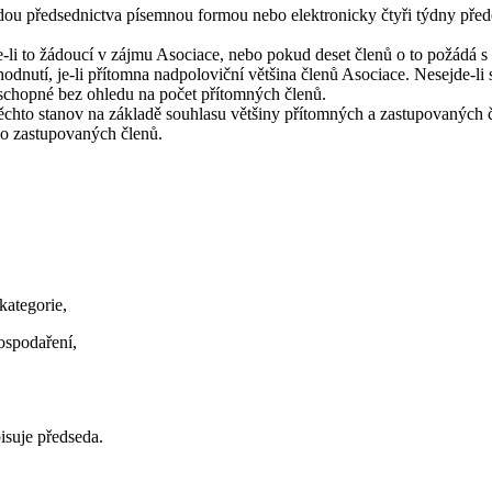
edou předsednictva písemnou formou nebo elektronicky čtyři týdny př
je-li to žádoucí v zájmu Asociace, nebo pokud deset členů o to požád
odnutí, je-li přítomna nadpoloviční většina členů Asociace. Nesejde-li
íschopné bez ohledu na počet přítomných členů.
hto stanov na základě souhlasu většiny přítomných a zastupovaných čl
bo zastupovaných členů.
kategorie,
ospodaření,
isuje předseda.