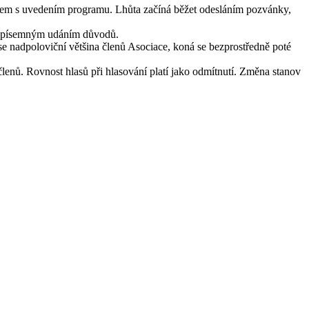
edem s uvedením programu. Lhůta začíná běžet odesláním pozvánky,
á s písemným udáním důvodů.
 se nadpoloviční většina členů Asociace, koná se bezprostředně poté
enů. Rovnost hlasů při hlasování platí jako odmítnutí. Změna stanov