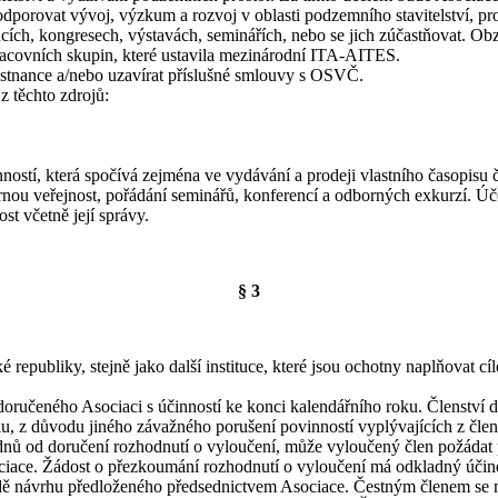
podporovat vývoj, výzkum a rozvoj v oblasti podzemního stavitelství, p
cích, kongresech, výstavách, seminářích, nebo se jich zúčastňovat. O
acovních skupin, které ustavila mezinárodní ITA-AITES.
stnance a/nebo uzavírat příslušné smlouvy s OSVČ.
z těchto zdrojů:
inností, která spočívá zejména ve vydávání a prodeji vlastního časopi
rnou veřejnost, pořádání seminářů, konferencí a odborných exkurzí. Úče
st včetně její správy.
§ 3
publiky, stejně jako další instituce, které jsou ochotny naplňovat cíle
učeného Asociaci s účinností ke konci kalendářního roku. Členství d
u, z důvodu jiného závažného porušení povinností vyplývajících z čle
dnů od doručení rozhodnutí o vyloučení, může vyloučený člen požádat
ociace. Žádost o přezkoumání rozhodnutí o vyloučení má odkladný účin
adě návrhu předloženého předsednictvem Asociace. Čestným členem se 