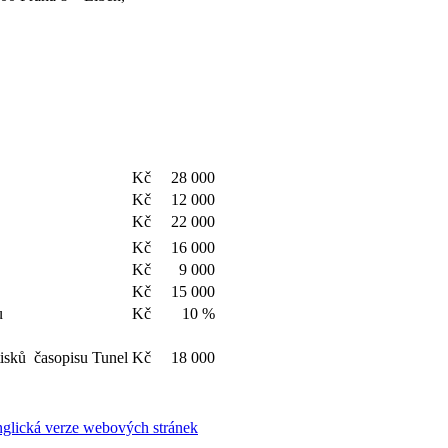
Kč
28 000
Kč
12 000
Kč
22 000
Kč
16 000
Kč
9 000
Kč
15 000
ku
Kč
10 %
tisků časopisu Tunel
Kč
18 000
nglická verze webových stránek