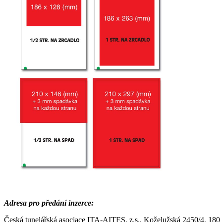
Adresa pro předání inzerce:
Česká tunelářská asociace ITA-AITES, z.s., Koželužská 2450/4, 180 