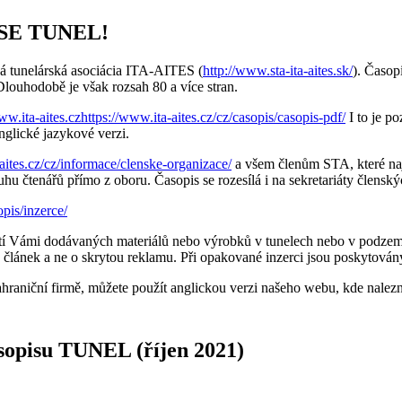
SE TUNEL!
á tunelárská asociácia ITA-AITES (
http://www.sta-ita-aites.sk/
). Časop
louhodobě je však rozsah 80 a více stran.
ww.ita-aites.czhttps://www.ita-aites.cz/cz/casopis/casopis-pdf/
I to je p
nglické jazykové verzi.
aites.cz/cz/informace/clenske-organizace/
a všem členům STA, které na
ruhu čtenářů přímo z oboru. Časopis se rozesílá i na sekretariáty člen
opis/inzerce/
tí Vámi dodávaných materiálů nebo výrobků v tunelech nebo v podzem
 článek a ne o skrytou reklamu. Při opakované inzerci jsou poskytovány
zahraniční firmě, můžete použít anglickou verzi našeho webu, kde nalez
asopisu TUNEL (říjen 2021)