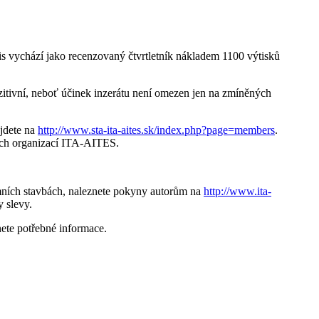
is vychází jako recenzovaný čtvrtletník nákladem 1100 výtisků
ozitivní, neboť účinek inzerátu není omezen jen na zmíněných
jdete na
http://www.sta-ita-aites.sk/index.php?page=members
.
ských organizací ITA-AITES.
ních stavbách, naleznete pokyny autorům na
http://www.ita-
 slevy.
nete potřebné informace.