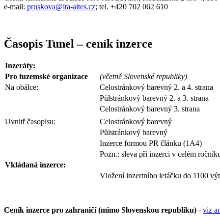
e-mail:
pruskova@ita-aites.cz
; tel. +420 702 062 610
Časopis Tunel – ceník inzerce
Inzeráty:
Pro tuzemské organizace
(včetně Slovenské republiky)
Na obálce:
Celostránkový barevný 2. a 4. strana
Půlstránkový barevný 2. a 3. strana
Celostránkový barevný 3. strana
Uvnitř časopisu:
Celostránkový barevný
Půlstránkový barevný
Inzerce formou PR článku (1A4)
Pozn.: sleva při inzerci v celém roční
Vkládaná inzerce:
Vložení inzertního letáčku do 1100 vý
Ceník inzerce pro zahraničí (mimo Slovenskou republiku)
-
viz a