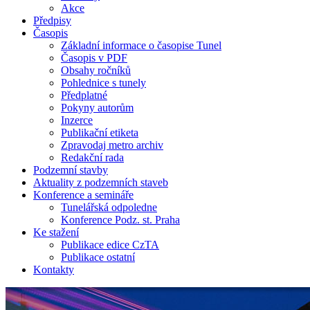
Akce
Předpisy
Časopis
Základní informace o časopise Tunel
Časopis v PDF
Obsahy ročníků
Pohlednice s tunely
Předplatné
Pokyny autorům
Inzerce
Publikační etiketa
Zpravodaj metro archiv
Redakční rada
Podzemní stavby
Aktuality z podzemních staveb
Konference a semináře
Tunelářská odpoledne
Konference Podz. st. Praha
Ke stažení
Publikace edice CzTA
Publikace ostatní
Kontakty