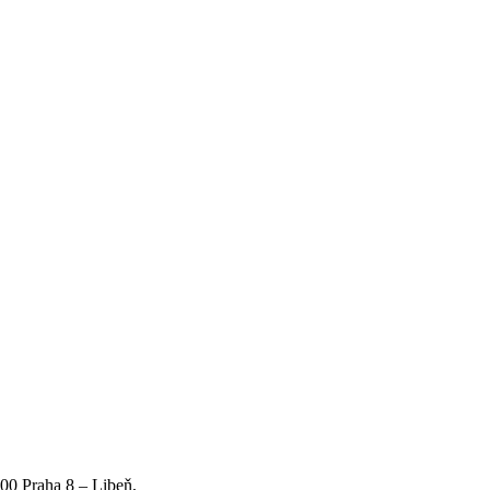
00 Praha 8 – Libeň,