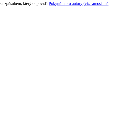
rmě a způsobem, který odpovídá
Pokynům pro autory (viz samostatná