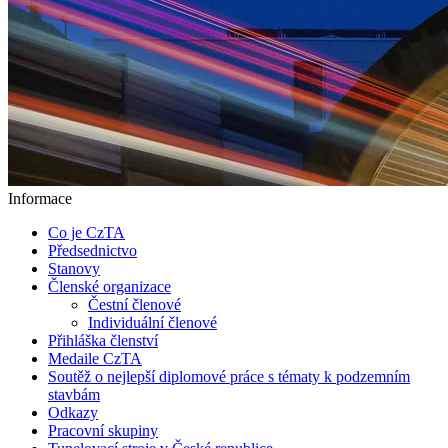
Informace
Co je CzTA
Předsednictvo
Stanovy
Členské organizace
Čestní členové
Individuální členové
Přihláška členství
Medaile CzTA
Soutěž o nejlepší diplomové práce s tématy k podzemním
stavbám
Odkazy
Pracovní skupiny