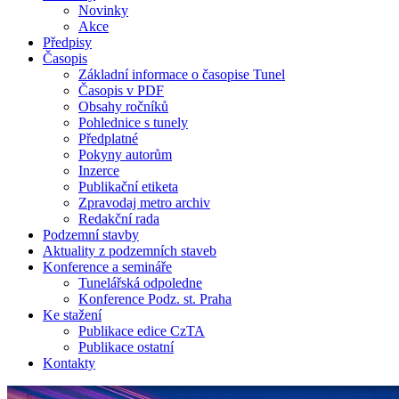
Novinky
Akce
Předpisy
Časopis
Základní informace o časopise Tunel
Časopis v PDF
Obsahy ročníků
Pohlednice s tunely
Předplatné
Pokyny autorům
Inzerce
Publikační etiketa
Zpravodaj metro archiv
Redakční rada
Podzemní stavby
Aktuality z podzemních staveb
Konference a semináře
Tunelářská odpoledne
Konference Podz. st. Praha
Ke stažení
Publikace edice CzTA
Publikace ostatní
Kontakty