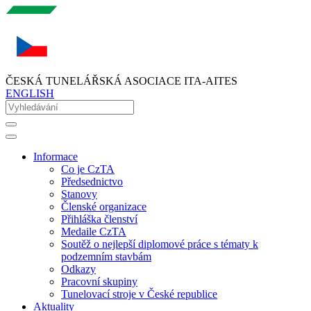
ČESKÁ TUNELÁŘSKÁ ASOCIACE ITA-AITES
ENGLISH
Informace
Co je CzTA
Předsednictvo
Stanovy
Členské organizace
Přihláška členství
Medaile CzTA
Soutěž o nejlepší diplomové práce s tématy k
podzemním stavbám
Odkazy
Pracovní skupiny
Tunelovací stroje v České republice
Aktuality