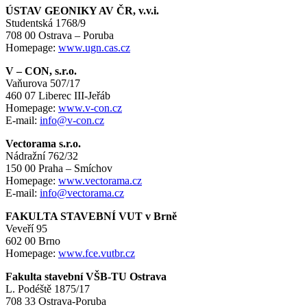
ÚSTAV GEONIKY AV ČR, v.v.i.
Studentská 1768/9
708 00 Ostrava – Poruba
Homepage:
www.ugn.cas.cz
V – CON, s.r.o.
Vaňurova 507/17
460 07 Liberec III-Jeřáb
Homepage:
www.v-con.cz
E-mail:
info@v-con.cz
Vectorama s.r.o.
Nádražní 762/32
150 00 Praha – Smíchov
Homepage:
www.vectorama.cz
E-mail:
info@vectorama.cz
FAKULTA STAVEBNÍ VUT v Brně
Veveří 95
602 00 Brno
Homepage:
www.fce.vutbr.cz
Fakulta stavební VŠB-TU Ostrava
L. Podéště 1875/17
708 33 Ostrava-Poruba