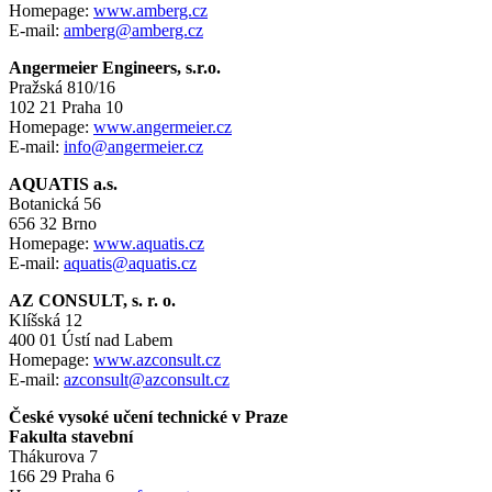
Homepage:
www.amberg.cz
E-mail:
amberg@amberg.cz
Angermeier Engineers, s.r.o.
Pražská 810/16
102 21 Praha 10
Homepage:
www.angermeier.cz
E-mail:
info@angermeier.cz
AQUATIS a.s.
Botanická 56
656 32 Brno
Homepage:
www.aquatis.cz
E-mail:
aquatis@aquatis.cz
AZ CONSULT, s. r. o.
Klíšská 12
400 01 Ústí nad Labem
Homepage:
www.azconsult.cz
E-mail:
azconsult@azconsult.cz
České vysoké učení technické v Praze
Fakulta stavební
Thákurova 7
166 29 Praha 6