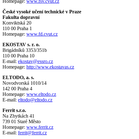
Homepage:
www.fsv.cvut.cz
České vysoké učení technické v Praze
Fakulta dopravní
Konviktská 20
110 00 Praha 1
Homepage:
www.fd.cvut.cz
EKOSTAV s. r. o.
Brigádníků 3353/351b
110 00 Praha 10
E-mail:
ekostav
@essro.cz
Homepage:
http://www.ekostavas.cz
ELTODO, a. s.
Novodvorská 1010/14
142 00 Praha 4
Homepage:
www.eltodo.cz
E-mail:
eltodo@eltodo.cz
Ferrit s.r.o.
Na Zbytkách 41
739 01 Staré Město
Homepage:
www.ferrit.cz
E-mail:
ferrit@ferrit.cz