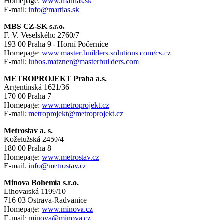
Homepage:
www.martias.sk
E-mail:
info@martias.sk
MBS CZ-SK s.r.o.
F. V. Veselského 2760/7
193 00 Praha 9 - Horní Počernice
Homepage:
www.master-builders-solutions.
com/cs-cz
E-mail:
lubos.matzner@masterbuilders.com
METROPROJEKT Praha a.s.
Argentinská 1621/36
170 00 Praha 7
Homepage:
www.metroprojekt.cz
E-mail:
metroprojekt@metroprojekt.cz
Metrostav a. s.
Koželužská 2450/4
180 00 Praha 8
Homepage:
www.metrostav.cz
E-mail:
info@metrostav.cz
Minova Bohemia s.r.o.
Lihovarská 1199/10
716 03 Ostrava-Radvanice
Homepage:
www.minova.cz
E-mail:
minova@minova.cz