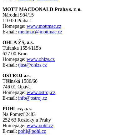
MOTT MACDONALD Praha s. r. o.
Národní 984/15
110 00 Praha 1
Homepage:
www.mottmac.cz
E-mail:
mottmac@mottmac.cz
OHLA ŽS, a.s.
Tuřanka 1554/115b
627 00 Brno
Homepage:
www.ohlzs.cz
E-mail:
tjust@ohlzs.cz
OSTROJ a.s.
Těšínská 1586/66
746 01 Opava
Homepage:
www.ostroj.cz
E-mail:
info@ostroj.cz
POHL cz, a. s.
Na Pomezí 2483
252 63 Roztoky u Prahy
Homepage:
www.pohl.cz
E-mail:
pohl@pohl.cz