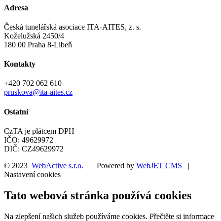
Adresa
Česká tunelářská asociace ITA-AITES, z. s.
Koželužská 2450/4
180 00 Praha 8-Libeň
Kontakty
+420 702 062 610
pruskova@ita-aites.cz
Ostatní
CzTA je plátcem DPH
IČO: 49629972
DIČ: CZ49629972
© 2023
WebActive s.r.o.
| Powered by
WebJET CMS
|
Nastavení cookies
Tato webová stránka používá cookies
Na zlepšení našich služeb používáme cookies. Přečtěte si informace