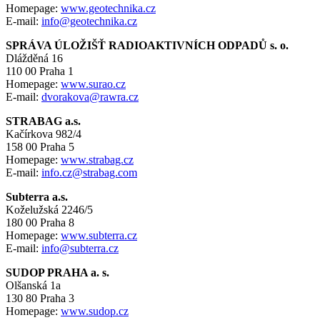
Homepage:
www.geotechnika.cz
E-mail:
info@geotechnika.cz
SPRÁVA ÚLOŽIŠŤ RADIOAKTIVNÍCH ODPADŮ s. o.
Dlážděná 16
110 00 Praha 1
Homepage:
www.surao.cz
E-mail:
dvorakova@rawra.cz
STRABAG a.s.
Kačírkova 982/4
158 00 Praha 5
Homepage:
www.strabag.cz
E-mail:
info.cz@strabag.com
Subterra a.s.
Koželužská 2246/5
180 00 Praha 8
Homepage:
www.subterra.cz
E-mail:
info@subterra.cz
SUDOP PRAHA a. s.
Olšanská 1a
130 80 Praha 3
Homepage:
www.sudop.cz