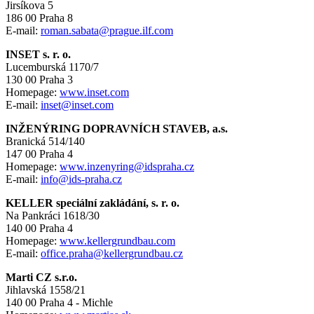
Jirsíkova 5
186 00 Praha 8
E-mail:
roman.sabata@prague.ilf.com
INSET s. r. o.
Lucemburská 1170/7
130 00 Praha 3
Homepage:
www.inset.com
E-mail:
inset@inset.com
INŽENÝRING DOPRAVNÍCH STAVEB, a.s.
Branická 514/140
147 00 Praha 4
Homepage:
www.inzenyring@idspraha.cz
E-mail:
info@ids-praha.cz
KELLER speciální zakládání, s. r. o.
Na Pankráci 1618/30
140 00 Praha 4
Homepage:
www.kellergrundbau.com
E-mail:
office.praha@kellergrundbau.cz
Marti CZ s.r.o.
Jihlavská 1558/21
140 00 Praha 4 - Michle