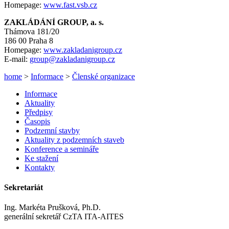
Homepage:
www.fast.vsb.cz
ZAKLÁDÁNÍ GROUP, a. s.
Thámova 181/20
186 00 Praha 8
Homepage:
www.zakladanigroup.cz
E-mail:
group@zakladanigroup.cz
home
>
Informace
>
Členské organizace
Informace
Aktuality
Předpisy
Časopis
Podzemní stavby
Aktuality z podzemních staveb
Konference a semináře
Ke stažení
Kontakty
Sekretariát
Ing. Markéta Prušková, Ph.D.
generální sekretář CzTA ITA-AITES