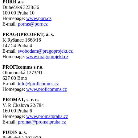
PORR a.s.
Dubečská 3238/36
100 00 Praha 10
Homepage:
www.porr.cz
E-mail:
porras@porr.cz
PRAGOPROJEKT, a. s.
K Ryšánce 1668/16
147 54 Praha 4
E-mail:
svobodam@pragoprojekt.cz
Homepage:
www.pragoprojekt.cz
PROFIcomms s.r.o.
Olomoucká 1273/91
627 00 Brno
E-mail:
info@proficomms.cz
Homepage:
www.proficomms.cz
PROMAT, s. r. o.
V. P. Čkalova 22/784
160 00 Praha 6
Homepage:
www.promatpraha.cz
E-mail:
promat@promatpraha.cz
PUDIS a. s.
Podbabská 1014/20