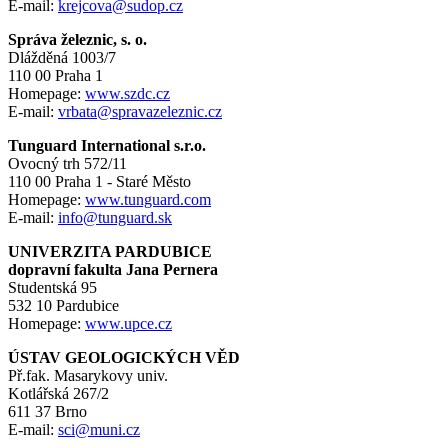
E-mail:
krejcova@sudop.cz
Správa železnic, s. o.
Dlážděná 1003/7
110 00 Praha 1
Homepage:
www.szdc.cz
E-mail:
vrbata@spravazeleznic.cz
Tunguard International s.r.o.
Ovocný trh 572/11
110 00 Praha 1 - Staré Město
Homepage:
www.tunguard.com
E-mail:
info@tunguard.sk
UNIVERZITA PARDUBICE
dopravní fakulta Jana Pernera
Studentská 95
532 10 Pardubice
Homepage:
www.upce.cz
ÚSTAV GEOLOGICKÝCH VĚD
Př.fak. Masarykovy univ.
Kotlářská 267/2
611 37 Brno
E-mail:
sci@muni.cz