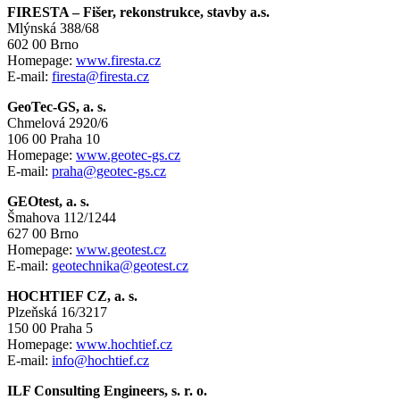
FIRESTA – Fišer, rekonstrukce, stavby a.s.
Mlýnská 388/68
602 00 Brno
Homepage:
www.firesta.cz
E-mail:
firesta@firesta.cz
GeoTec-GS, a. s.
Chmelová 2920/6
106 00 Praha 10
Homepage:
www.geotec-gs.cz
E-mail:
praha@geotec-gs.cz
GEOtest, a. s.
Šmahova 112/1244
627 00 Brno
Homepage:
www.geotest.cz
E-mail:
geotechnika@geotest.cz
HOCHTIEF CZ, a. s.
Plzeňská 16/3217
150 00 Praha 5
Homepage:
www.hochtief.cz
E-mail:
info@hochtief.cz
ILF Consulting Engineers, s. r. o.