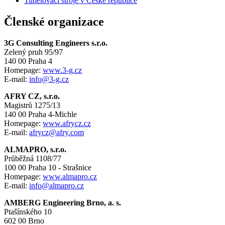
Tunelovací stroje v České republice
Členské organizace
3G Consulting Engineers s.r.o.
Zelený pruh 95/97
140 00 Praha 4
Homepage:
www.3-g.cz
E-mail:
info@3-g.cz
AFRY CZ, s.r.o.
Magistrů 1275/13
140 00 Praha 4-Michle
Homepage:
www.afrycz.cz
E-mail:
afrycz@afry.com
ALMAPRO, s.r.o.
Průběžná 1108/77
100 00 Praha 10 - Strašnice
Homepage:
www.almapro.cz
E-mail:
info@almapro.cz
AMBERG Engineering Brno, a. s.
Ptašínského 10
602 00 Brno