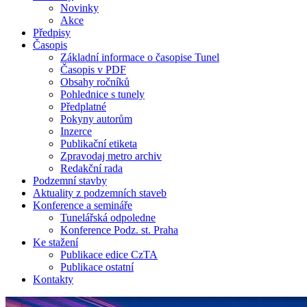
Novinky
Akce
Předpisy
Časopis
Základní informace o časopise Tunel
Časopis v PDF
Obsahy ročníků
Pohlednice s tunely
Předplatné
Pokyny autorům
Inzerce
Publikační etiketa
Zpravodaj metro archiv
Redakční rada
Podzemní stavby
Aktuality z podzemních staveb
Konference a semináře
Tunelářská odpoledne
Konference Podz. st. Praha
Ke stažení
Publikace edice CzTA
Publikace ostatní
Kontakty