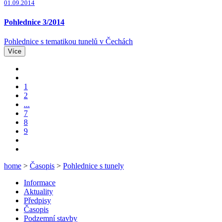
01.09.2014
Pohlednice 3/2014
Pohlednice s tematikou tunelů v Čechách
Více
1
2
...
7
8
9
home
>
Časopis
>
Pohlednice s tunely
Informace
Aktuality
Předpisy
Časopis
Podzemní stavby