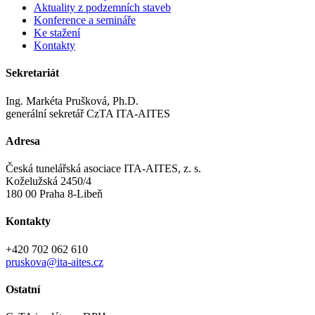
Aktuality z podzemních staveb
Konference a semináře
Ke stažení
Kontakty
Sekretariát
Ing. Markéta Prušková, Ph.D.
generální sekretář CzTA ITA-AITES
Adresa
Česká tunelářská asociace ITA-AITES, z. s.
Koželužská 2450/4
180 00 Praha 8-Libeň
Kontakty
+420 702 062 610
pruskova@ita-aites.cz
Ostatní