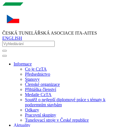
ČESKÁ TUNELÁŘSKÁ ASOCIACE ITA-AITES
ENGLISH
Informace
Co je CzTA
Předsednictvo
Stanovy
Členské organizace
Přihláška členství
Medaile CzTA
Soutěž o nejlepší diplomové práce s tématy k
podzemním stavbám
Odkazy
Pracovní skupiny
Tunelovací stroje v České republice
Aktuality