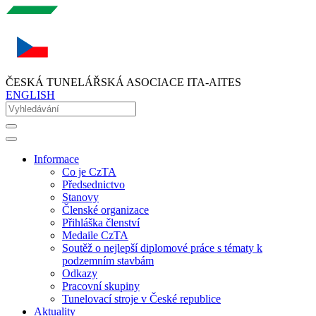
ČESKÁ TUNELÁŘSKÁ ASOCIACE ITA-AITES
ENGLISH
Informace
Co je CzTA
Předsednictvo
Stanovy
Členské organizace
Přihláška členství
Medaile CzTA
Soutěž o nejlepší diplomové práce s tématy k
podzemním stavbám
Odkazy
Pracovní skupiny
Tunelovací stroje v České republice
Aktuality