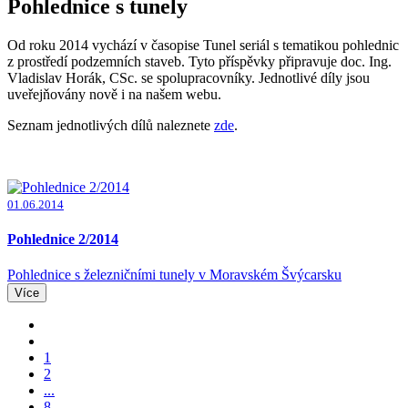
Pohlednice s tunely
Od roku 2014 vychází v časopise Tunel seriál s tematikou pohlednic
z prostředí podzemních staveb. Tyto příspěvky připravuje doc. Ing.
Vladislav Horák, CSc. se spolupracovníky. Jednotlivé díly jsou
uveřejňovány nově i na našem webu.
Seznam jednotlivých dílů naleznete
zde
.
01.06.2014
Pohlednice 2/2014
Pohlednice s železničními tunely v Moravském Švýcarsku
Více
1
2
...
8