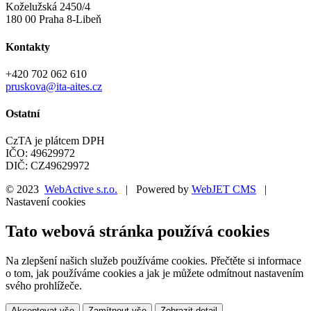
Koželužská 2450/4
180 00 Praha 8-Libeň
Kontakty
+420 702 062 610
pruskova@ita-aites.cz
Ostatní
CzTA je plátcem DPH
IČO: 49629972
DIČ: CZ49629972
© 2023
WebActive s.r.o.
| Powered by
WebJET CMS
|
Nastavení cookies
Tato webová stránka používá cookies
Na zlepšení našich služeb používáme cookies. Přečtěte si informace
o tom, jak používáme cookies a jak je můžete odmítnout nastavením
svého prohlížeče.
Akceptovat vše
Zamítnout vše
Zobrazit detail