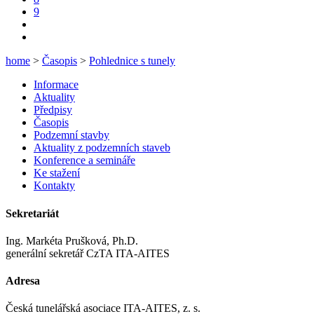
9
home
>
Časopis
>
Pohlednice s tunely
Informace
Aktuality
Předpisy
Časopis
Podzemní stavby
Aktuality z podzemních staveb
Konference a semináře
Ke stažení
Kontakty
Sekretariát
Ing. Markéta Prušková, Ph.D.
generální sekretář CzTA ITA-AITES
Adresa
Česká tunelářská asociace ITA-AITES, z. s.