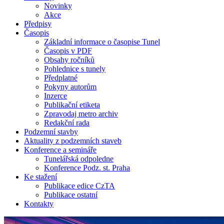
Novinky
Akce
Předpisy
Časopis
Základní informace o časopise Tunel
Časopis v PDF
Obsahy ročníků
Pohlednice s tunely
Předplatné
Pokyny autorům
Inzerce
Publikační etiketa
Zpravodaj metro archiv
Redakční rada
Podzemní stavby
Aktuality z podzemních staveb
Konference a semináře
Tunelářská odpoledne
Konference Podz. st. Praha
Ke stažení
Publikace edice CzTA
Publikace ostatní
Kontakty