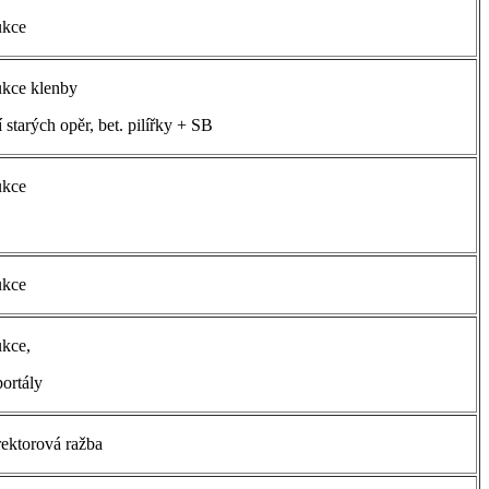
ukce
ukce klenby
tarých opěr, bet. pilířky + SB
ukce
ukce
kce,
ortály
rektorová ražba