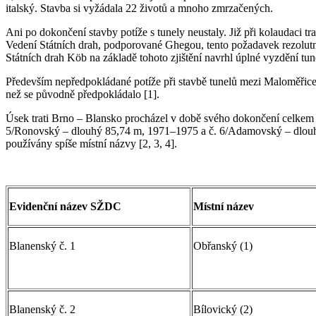
italský. Stavba si vyžádala 22 životů a mnoho zmrzačených.
Ani po dokončení stavby potíže s tunely neustaly. Již při kolaudaci tr
Vedení Státních drah, podporované Ghegou, tento požadavek rezolutně 
Státních drah Köb na základě tohoto zjištění navrhl úplné vyzdění tu
Především nepředpokládané potíže při stavbě tunelů mezi Maloměřice
než se původně předpokládalo [1].
Úsek trati Brno – Blansko procházel v době svého dokončení celkem 1
5/Ronovský – dlouhý 85,74 m, 1971–1975 a č. 6/Adamovský – dlouhý 6
používány spíše místní názvy [2, 3, 4].
Evidenční název SŽDC
Místní název
Blanenský č. 1
Obřanský (1)
Blanenský č. 2
Bílovický (2)