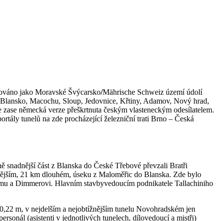
načováno jako Moravské Švýcarsko
/
Mährische Schweiz území údolí
h Blansko, Macochu, Sloup, Jedovnice, Křtiny, Adamov, Nový hrad,
e zase německá verze přeškrtnuta českým vlasteneckým odesílatelem.
rtály tunelů na zde procházející železniční trati Brno – Česká
bně snadnější část z Blanska do České Třebové převzali Bratři
žnějším, 21 km dlouhém, úseku z Maloměřic do Blanska. Zde bylo
kemu a Dimmerovi. Hlavním stavbyvedoucím podnikatele Tallachiniho
 0,22 m, v nejdelším a nejobtížnějším tunelu Novohradském jen
rsonál (asistenti v jednotlivých tunelech, dílovedoucí a mistři)