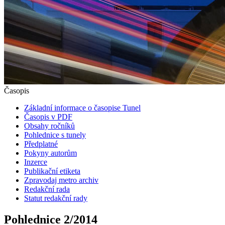
Časopis
Základní informace o časopise Tunel
Časopis v PDF
Obsahy ročníků
Pohlednice s tunely
Předplatné
Pokyny autorům
Inzerce
Publikační etiketa
Zpravodaj metro archiv
Redakční rada
Statut redakční rady
Pohlednice 2/2014