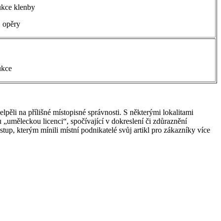
ukce klenby
 opěry
ukce
pěli na přílišné místopisné správnosti. S některými lokalitami
 „uměleckou licenci“, spočívající v dokreslení či zdůraznění
up, kterým mínili místní podnikatelé svůj artikl pro zákazníky více