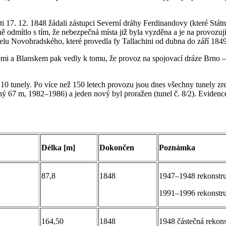
ati 17. 12. 1848 žádali zástupci Severní dráhy Ferdinandovy (které Státn
odmítlo s tím, že nebezpečná místa již byla vyzděna a je na provozující
nelu Novohradského, které provedla fy Tallachini od dubna do září 184
mi a Blanskem pak vedly k tomu, že provoz na spojovací dráze Brno – 
0 tunely. Po více než 150 letech provozu jsou dnes všechny tunely zre
7 m, 1982–1986) a jeden nový byl proražen (tunel č. 8/2). Evidence 
Délka [m]
Dokončen
Poznámka
87,8
1848
1947–1948 rekonstru
1991–1996 rekonstru
164,50
1848
1948 částečná rekon