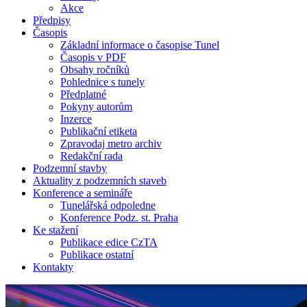
Akce
Předpisy
Časopis
Základní informace o časopise Tunel
Časopis v PDF
Obsahy ročníků
Pohlednice s tunely
Předplatné
Pokyny autorům
Inzerce
Publikační etiketa
Zpravodaj metro archiv
Redakční rada
Podzemní stavby
Aktuality z podzemních staveb
Konference a semináře
Tunelářská odpoledne
Konference Podz. st. Praha
Ke stažení
Publikace edice CzTA
Publikace ostatní
Kontakty