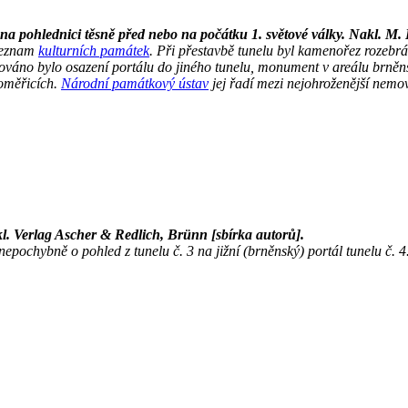
 na pohlednici těsně před nebo na počátku 1. světové války. Nakl. M. 
 seznam
kulturních památek
. Při přestavbě tunelu byl kamenořez rozebrá
hováno bylo osazení portálu do jiného tunelu, monument v areálu brně
loměřicích.
Národní památkový ústav
jej řadí mezi nejohroženější nemovit
kl. Verlag Ascher & Redlich, Brünn [sbírka autorů].
 nepochybně o pohled z tunelu č. 3 na jižní (brněnský) portál tunelu č.