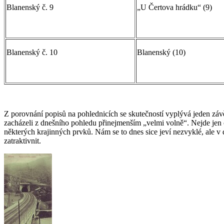
Blanenský č. 9
„U Čertova hrádku“ (9)
Blanenský č. 10
Blanenský (10)
Z porovnání popisů na pohlednicích se skutečností vyplývá jeden závěr
zacházeli z dnešního pohledu přinejmenším „velmi volně“. Nejde jen o
některých krajinných prvků. Nám se to dnes sice jeví nezvyklé, ale v
zatraktivnit.