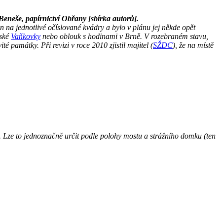
Beneše, papírnictví Obřany [sbírka autorů].
n na jednotlivé očíslované kvádry a bylo v plánu jej někde opět
nské
Vaňkovky
nebo oblouk s hodinami v Brně. V rozebraném stavu,
é památky. Při revizi v roce 2010 zjistil majitel (
SŽDC
), že na místě
 4. Lze to jednoznačně určit podle polohy mostu a strážního domku (ten