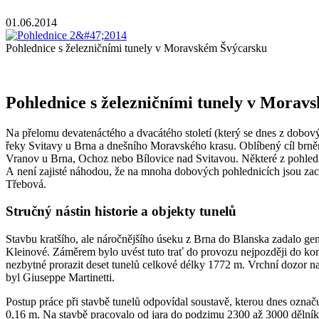
01.06.2014
Pohlednice s železničními tunely v Moravském Švýcarsku
Pohlednice s železničními tunely v Morav
Na přelomu devatenáctého a dvacátého století (který se dnes z dobov
řeky Svitavy u Brna a dnešního Moravského krasu. Oblíbený cíl brně
Vranov u Brna, Ochoz nebo Bílovice nad Svitavou. Některé z pohledn
A není zajisté náhodou, že na mnoha dobových pohlednicích jsou zachyc
Třebová.
Stručný nástin historie a objekty tunelů
Stavbu kratšího, ale náročnějšího úseku z Brna do Blanska zadalo gener
Kleinové. Záměrem bylo uvést tuto trať do provozu nejpozději do ko
nezbytné prorazit deset tunelů celkové délky 1772 m. Vrchní dozor
byl Giuseppe Martinetti.
Postup práce při stavbě tunelů odpovídal soustavě, kterou dnes ozna
0,16 m. Na stavbě pracovalo od jara do podzimu 2300 až 3000 dělníků; 