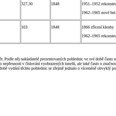
327,30
1848
1951–1952 rekonstr
1962–1965 nové bet.
103
1848
1866 zřícení klenby
1962–1965 rekonstr
. Podle něj nakladatelé prezentovaných pohlednic ve své době často nel
 nepřesnosti v číslování vyobrazených tunelů, ale také často o značnou
 době vydání těchto pohlednic se zřejmě jednalo o víceméně obvyklý post