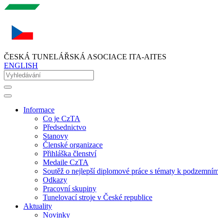
ČESKÁ TUNELÁŘSKÁ ASOCIACE ITA-AITES
ENGLISH
Informace
Co je CzTA
Předsednictvo
Stanovy
Členské organizace
Přihláška členství
Medaile CzTA
Soutěž o nejlepší diplomové práce s tématy k podzemní
Odkazy
Pracovní skupiny
Tunelovací stroje v České republice
Aktuality
Novinky