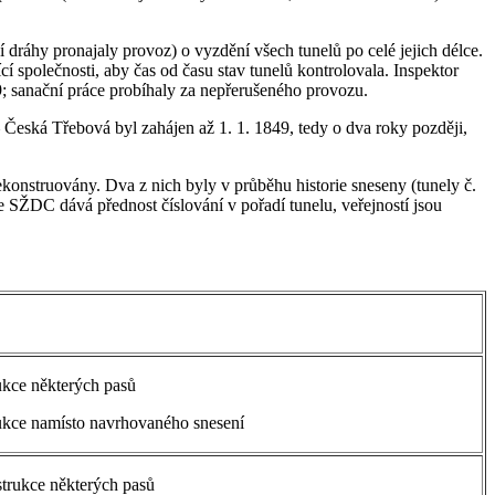
í dráhy pronajaly provoz) o vyzdění všech tunelů po celé jejich délce.
 společnosti, aby čas od času stav tunelů kontrolovala. Inspektor
9; sanační práce probíhaly za nepřerušeného provozu.
Česká Třebová byl zahájen až 1. 1. 1849, tedy o dva roky později,
konstruovány. Dva z nich byly v průběhu historie sneseny (tunely č.
SŽDC dává přednost číslování v pořadí tunelu, veřejností jsou
kce některých pasů
kce namísto navrhovaného snesení
strukce některých pasů