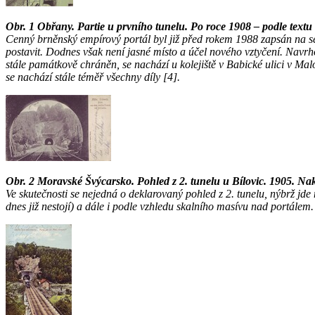
Obr. 1 Obřany. Partie u prvního tunelu. Po roce 1908 – podle textu
Cenný brněnský empírový portál byl již před rokem 1988 zapsán na
postavit. Dodnes však není jasné místo a účel nového vztyčení. Navr
stále památkově chráněn, se nachází u kolejiště v Babické ulici v Ma
se nachází stále téměř všechny díly [4].
Obr. 2 Moravské Švýcarsko. Pohled z 2. tunelu u Bílovic. 1905. Na
Ve skutečnosti se nejedná o deklarovaný pohled z 2. tunelu, nýbrž jde
dnes již nestojí) a dále i podle vzhledu skalního masívu nad portálem.