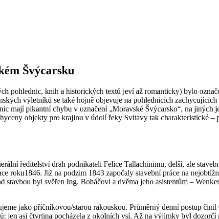
ském Švýcarsku
ých pohlednic, knih a historických textů jeví až romanticky) bylo oz
nských výletníků se také hojně objevuje na pohlednicích zachycujícíc
ic mají pikantní chybu v označení „Moravské Švýcarsko“, na jiných j
eny objekty pro krajinu v údolí řeky Svitavy tak charakteristické – po
ální ředitelství drah podnikateli Felice Tallachinimu, delší, ale stave
nce roku1846. Již na podzim 1843 započaly stavební práce na nejobtí
 nad stavbou byl svěřen Ing. Boháčovi a dvěma jeho asistentům – Wen
čujeme jako příčníkovou/starou rakouskou. Průměrný denní postup činil
jen asi čtvrtina pocházela z okolních vsí. Až na výjimky byl dozorčí pe