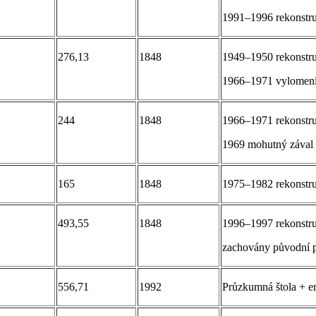
1991–1996 rekonstr
276,13
1848
1949–1950 rekonstr
1966–1971 vylomení s
244
1848
1966–1971 rekonstr
1969 mohutný zával
165
1848
1975–1982 rekonstr
493,55
1848
1996–1997 rekonstru
zachovány původní p
556,71
1992
Průzkumná štola + e