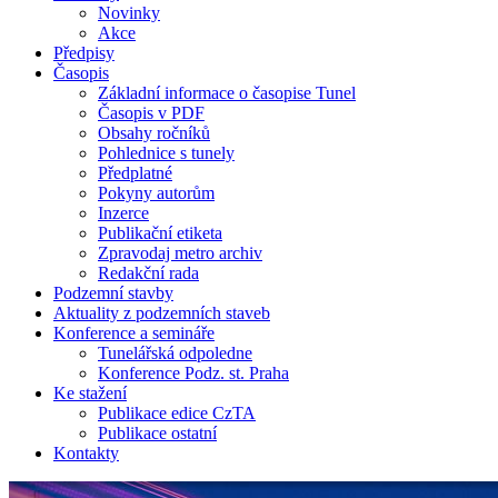
Novinky
Akce
Předpisy
Časopis
Základní informace o časopise Tunel
Časopis v PDF
Obsahy ročníků
Pohlednice s tunely
Předplatné
Pokyny autorům
Inzerce
Publikační etiketa
Zpravodaj metro archiv
Redakční rada
Podzemní stavby
Aktuality z podzemních staveb
Konference a semináře
Tunelářská odpoledne
Konference Podz. st. Praha
Ke stažení
Publikace edice CzTA
Publikace ostatní
Kontakty