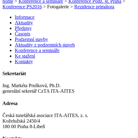
home
>
Konference a semináře
>
Konference Podz. st. Praha
>
Konference PS2016
> Fotogalerie >
Rezidence primátora
Informace
Aktuality
Předpisy
Časopis
Podzemní stavby
Aktuality z podzemních staveb
Konference a semináře
Ke stažení
Kontakty
Sekretariát
Ing. Markéta Prušková, Ph.D.
generální sekretář CzTA ITA-AITES
Adresa
Česká tunelářská asociace ITA-AITES, z. s.
Koželužská 2450/4
180 00 Praha 8-Libeň