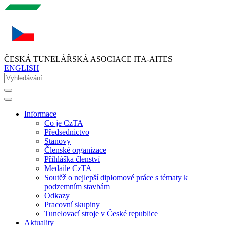
ČESKÁ TUNELÁŘSKÁ ASOCIACE ITA-AITES
ENGLISH
Informace
Co je CzTA
Předsednictvo
Stanovy
Členské organizace
Přihláška členství
Medaile CzTA
Soutěž o nejlepší diplomové práce s tématy k
podzemním stavbám
Odkazy
Pracovní skupiny
Tunelovací stroje v České republice
Aktuality