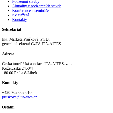
Podzemní stavby
Aktuality z podzemních staveb
Konference a semináře
Ke stažení
Kontakty
Sekretariát
Ing. Markéta Prušková, Ph.D.
generální sekretář CzTA ITA-AITES
Adresa
Česká tunelářská asociace ITA-AITES, z. s.
Koželužská 2450/4
180 00 Praha 8-Libeň
Kontakty
+420 702 062 610
pruskova@ita-aites.cz
Ostatní