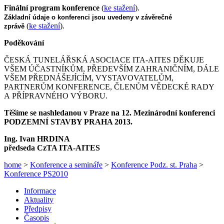
Finální program konference
(
ke stažení
).
Základní údaje o konferenci jsou uvedeny v závěrečné
(
ke stažení
).
zprávě
Poděkování
ČESKÁ TUNELÁŘSKÁ ASOCIACE ITA-AITES DĚKUJE
VŠEM ÚČASTNÍKŮM, PŘEDEVŠÍM ZAHRANIČNÍM, DÁLE
VŠEM PŘEDNÁŠEJÍCÍM, VYSTAVOVATELŮM,
PARTNERŮM KONFERENCE, ČLENŮM VĚDECKÉ RADY
A PŘÍPRAVNÉHO VÝBORU.
Těšíme se nashledanou v Praze na 12. Mezinárodní konferenci
PODZEMNÍ STAVBY PRAHA 2013.
Ing. Ivan HRDINA
předseda CzTA ITA-AITES
home
>
Konference a semináře
>
Konference Podz. st. Praha
>
Konference PS2010
Informace
Aktuality
Předpisy
Časopis