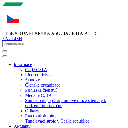
ČESKÁ TUNELÁŘSKÁ ASOCIACE ITA-AITES
ENGLISH
Informace
Co je CzTA
Předsednictvo
Stanovy
Členské organizace
Přihláška členství
Medaile CzTA
Soutěž o nejlepší diplomové práce s tématy k
podzemním stavbám
Odkazy
Pracovní skupiny
Tunelovací stroje v České republice
Aktuality