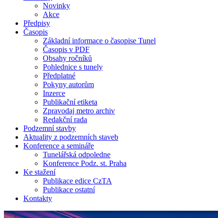
Novinky
Akce
Předpisy
Časopis
Základní informace o časopise Tunel
Časopis v PDF
Obsahy ročníků
Pohlednice s tunely
Předplatné
Pokyny autorům
Inzerce
Publikační etiketa
Zpravodaj metro archiv
Redakční rada
Podzemní stavby
Aktuality z podzemních staveb
Konference a semináře
Tunelářská odpoledne
Konference Podz. st. Praha
Ke stažení
Publikace edice CzTA
Publikace ostatní
Kontakty