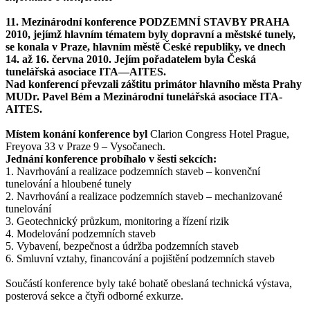
11. Mezinárodní konference PODZEMNÍ STAVBY PRAHA
2010,
jejímž hlavním tématem byly
dopravní a městské tunely,
se konala v Praze, hlavním městě České republiky, ve dnech
14. až 16. června 2010. Jejím pořadatelem byla Česká
tunelářská asociace ITA—AITES.
Nad konferencí převzali záštitu primátor hlavního města Prahy
MUDr. Pavel Bém a Mezinárodní tunelářská asociace ITA-
AITES.
Místem konání konference byl
Clarion Congress Hotel Prague,
Freyova 33 v Praze 9 – Vysočanech.
Jednání konference probíhalo v šesti sekcích:
1. Navrhování a realizace podzemních staveb – konvenční
tunelování a hloubené tunely
2. Navrhování a realizace podzemních staveb – mechanizované
tunelování
3. Geotechnický průzkum, monitoring a řízení rizik
4. Modelování podzemních staveb
5. Vybavení, bezpečnost a údržba podzemních staveb
6. Smluvní vztahy, financování a pojištění podzemních staveb
Součástí konference byly také bohatě obeslaná technická výstava,
posterová sekce a čtyři odborné exkurze.