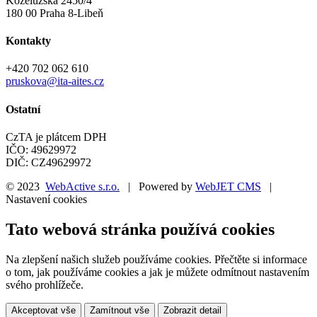
Koželužská 2450/4
180 00 Praha 8-Libeň
Kontakty
+420 702 062 610
pruskova@ita-aites.cz
Ostatní
CzTA je plátcem DPH
IČO: 49629972
DIČ: CZ49629972
© 2023
WebActive s.r.o.
| Powered by
WebJET CMS
|
Nastavení cookies
Tato webová stránka používá cookies
Na zlepšení našich služeb používáme cookies. Přečtěte si informace
o tom, jak používáme cookies a jak je můžete odmítnout nastavením
svého prohlížeče.
Akceptovat vše
Zamítnout vše
Zobrazit detail