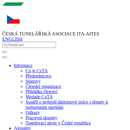
ČESKÁ TUNELÁŘSKÁ ASOCIACE ITA-AITES
ENGLISH
Informace
Co je CzTA
Předsednictvo
Stanovy
Členské organizace
Přihláška členství
Medaile CzTA
Soutěž o nejlepší diplomové práce s tématy k
podzemním stavbám
Odkazy
Pracovní skupiny
Tunelovací stroje v České republice
Aktuality