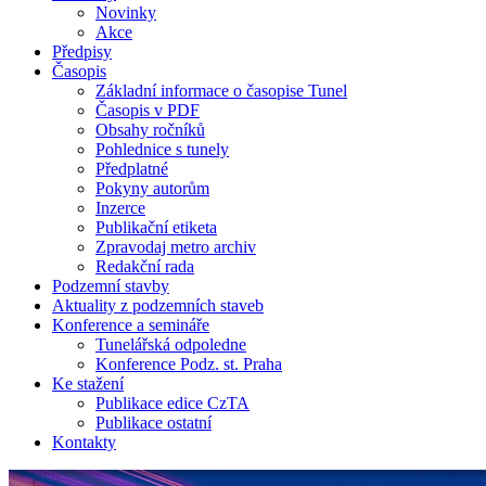
Novinky
Akce
Předpisy
Časopis
Základní informace o časopise Tunel
Časopis v PDF
Obsahy ročníků
Pohlednice s tunely
Předplatné
Pokyny autorům
Inzerce
Publikační etiketa
Zpravodaj metro archiv
Redakční rada
Podzemní stavby
Aktuality z podzemních staveb
Konference a semináře
Tunelářská odpoledne
Konference Podz. st. Praha
Ke stažení
Publikace edice CzTA
Publikace ostatní
Kontakty