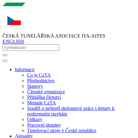
ČESKÁ TUNELÁŘSKÁ ASOCIACE ITA-AITES
ENGLISH
Informace
Co je CzTA
Předsednictvo
Stanovy
Členské organizace
Přihláška členství
Medaile CzTA
Soutěž o nejlepší diplomové práce s tématy k
podzemním stavbám
Odkazy
Pracovní skupiny
Tunelovací stroje v České republice
Aktuality