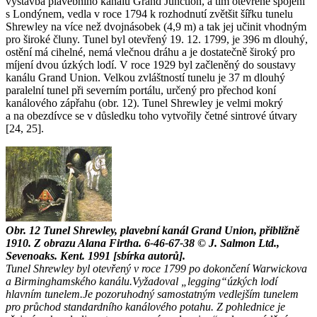
výstavba plavebního kanálu Grand Junction, a tím otevřené spojení
s Londýnem, vedla v roce 1794 k rozhodnutí zvětšit šířku tunelu
Shrewley na více než dvojnásobek (4,9 m) a tak jej učinit vhodným
pro široké čluny. Tunel byl otevřený 19. 12. 1799, je 396 m dlouhý,
ostění má cihelné, nemá vlečnou dráhu a je dostatečně široký pro
míjení dvou úzkých lodí. V roce 1929 byl začleněný do soustavy
kanálu Grand Union. Velkou zvláštností tunelu je 37 m dlouhý
paralelní tunel při severním portálu, určený pro přechod koní
kanálového zápřahu (obr. 12). Tunel Shrewley je velmi mokrý
a na obezdívce se v důsledku toho vytvořily četné sintrové útvary
[24, 25].
Obr. 12
Tunel Shrewley,
plavební kanál Grand Union, přibližně
1910. Z obrazu Alana Firtha. 6-46-67-38 © J. Salmon Ltd.,
Sevenoaks. Kent. 1991 [sbírka autorů].
Tunel Shrewley byl otevřený v roce 1799 po dokončení Warwickova
a Birminghamského kanálu.Vyžadoval „legging“úzkých lodí
hlavním tunelem.Je pozoruhodný samostatným vedlejším tunelem
pro průchod standardního kanálového potahu. Z pohlednice je