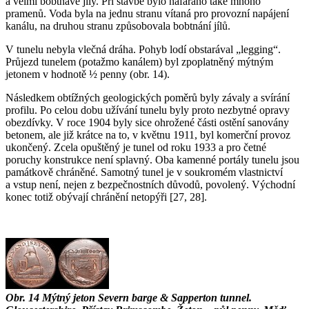
a velmi bobtnavé jíly. Při stavbě bylo nafáráno také mnoho
pramenů. Voda byla na jednu stranu vítaná pro provozní napájení
kanálu, na druhou stranu způsobovala bobtnání jílů.
V tunelu nebyla vlečná dráha. Pohyb lodí obstarával „legging“.
Průjezd tunelem (potažmo kanálem) byl zpoplatněný mýtným
jetonem v hodnotě ½ penny (obr. 14).
Následkem obtížných geologických poměrů byly závaly a svírání
profilu. Po celou dobu užívání tunelu byly proto nezbytné opravy
obezdívky. V roce 1904 byly sice ohrožené části ostění sanovány
betonem, ale již krátce na to, v květnu 1911, byl komerční provoz
ukončený. Zcela opuštěný je tunel od roku 1933 a pro četné
poruchy konstrukce není splavný. Oba kamenné portály tunelu jsou
památkově chráněné. Samotný tunel je v soukromém vlastnictví
a vstup není, nejen z bezpečnostních důvodů, povolený. Východní
konec totiž obývají chránění netopýři [27, 28].
Obr. 14
Mýtný jeton Severn barge & Sapperton tunnel.