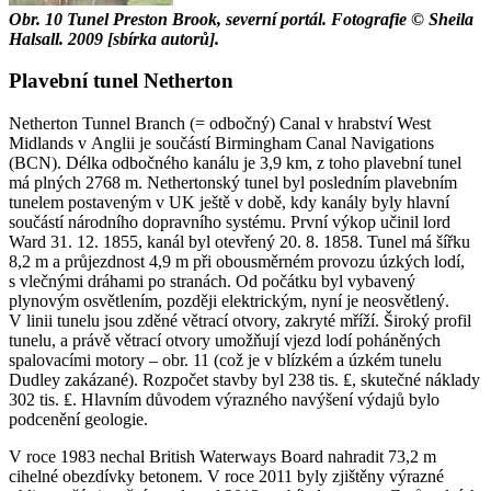
Obr. 10
Tunel Preston Brook, severní portál. Fotografie © Sheila
Halsall. 2009 [sbírka autorů].
Plavební tunel Netherton
Netherton Tunnel Branch (= odbočný) Canal v hrabství West
Midlands v Anglii je součástí Birmingham Canal Navigations
(BCN). Délka odbočného kanálu je 3,9 km, z toho plavební tunel
má plných 2768 m. Nethertonský tunel byl posledním plavebním
tunelem postaveným v UK ještě v době, kdy kanály byly hlavní
součástí národního dopravního systému. První výkop učinil lord
Ward 31. 12. 1855, kanál byl otevřený 20. 8. 1858. Tunel má šířku
8,2 m a průjezdnost 4,9 m při obousměrném provozu úzkých lodí,
s vlečnými dráhami po stranách. Od počátku byl vybavený
plynovým osvětlením, později elektrickým, nyní je neosvětlený.
V linii tunelu jsou zděné větrací otvory, zakryté mříží. Široký profil
tunelu, a právě větrací otvory umožňují vjezd lodí poháněných
spalovacími motory – obr. 11 (což je v blízkém a úzkém tunelu
Dudley zakázané). Rozpočet stavby byl 238 tis. ₤, skutečné náklady
302 tis. ₤. Hlavním důvodem výrazného navýšení výdajů bylo
podcenění geologie.
V roce 1983 nechal British Waterways Board nahradit 73,2 m
cihelné obezdívky betonem. V roce 2011 byly zjištěny výrazné