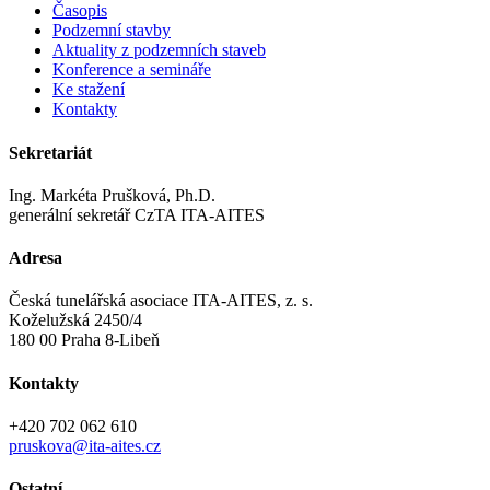
Časopis
Podzemní stavby
Aktuality z podzemních staveb
Konference a semináře
Ke stažení
Kontakty
Sekretariát
Ing. Markéta Prušková, Ph.D.
generální sekretář CzTA ITA-AITES
Adresa
Česká tunelářská asociace ITA-AITES, z. s.
Koželužská 2450/4
180 00 Praha 8-Libeň
Kontakty
+420 702 062 610
pruskova@ita-aites.cz
Ostatní