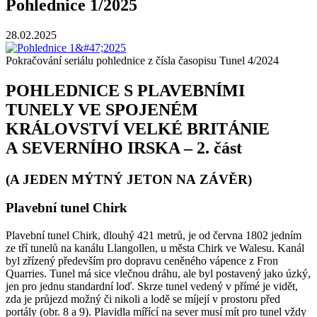
Pohlednice 1/2025
28.02.2025
Pokračování seriálu pohlednice z čísla časopisu Tunel 4/2024
POHLEDNICE S PLAVEBNÍMI
TUNELY VE SPOJENÉM
KRÁLOVSTVÍ VELKÉ BRITÁNIE
A SEVERNÍHO IRSKA – 2. část
(A JEDEN MÝTNÝ JETON NA ZÁVĚR)
Plavební tunel Chirk
Plavební tunel Chirk, dlouhý 421 metrů, je od června 1802 jedním
ze tří tunelů na kanálu Llangollen, u města Chirk ve Walesu. Kanál
byl zřízený především pro dopravu ceněného vápence z Fron
Quarries. Tunel má sice vlečnou dráhu, ale byl postavený jako úzký,
jen pro jednu standardní loď. Skrze tunel vedený v přímé je vidět,
zda je průjezd možný či nikoli a lodě se míjejí v prostoru před
portály (obr. 8 a 9). Plavidla mířící na sever musí mít pro tunel vždy