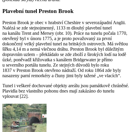
Plavební tunel Preston Brook
Preston Brook je obec v hrabství Cheshire v severozápadní Anglii.
Nalézá se zde stejnojmenný, 1133 m dlouhý plavební tunel
na kanálu Trent and Mersey (obr. 10). Práce na tunelu počala 1770,
otevřený byl v únoru 1775, a je proto považovaný za první
dokončený velký plavební tunel na britských ostrovech. Má světlou
šířku 4,14 m a nemá vlečnou dráhu. Preston Brook byl důležitým
dopravním uzlem – překládalo se zde zboží z širokých lodí na lodě
úzké, poněvadž křižovatka s kanálem Bridgewater je přímo
u severního portálu tunelu. Ze stejných důvodů bylo roku
1837 v Preston Brook otevřeno nádraží. Od roku 1864 zde byly
nasazeny parní remorkéry a čluny jimi byly tažené „ve vlacích“.
Tunel i veškeré dochované objekty areálu jsou památkově chráněné.
Plavidla bez vlastního pohonu dnes mají zakázáno do tunelu
vplouvat [22].