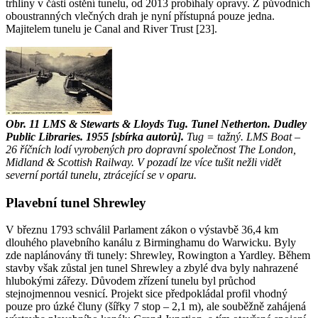
trhliny v části ostění tunelu, od 2013 probíhaly opravy. Z původních
oboustranných vlečných drah je nyní přístupná pouze jedna.
Majitelem tunelu je Canal and River Trust [23].
Obr. 11
LMS & Stewarts & Lloyds Tug. Tunel Netherton. Dudley
Public Libraries. 1955 [sbírka autorů].
Tug = tažný. LMS Boat –
26 říčních lodí vyrobených pro dopravní společnost The London,
Midland & Scottish Railway. V pozadí lze více tušit nežli vidět
severní portál tunelu, ztrácející se v oparu.
Plavební tunel Shrewley
V březnu 1793 schválil Parlament zákon o výstavbě 36,4 km
dlouhého plavebního kanálu z Birminghamu do Warwicku. Byly
zde naplánovány tři tunely: Shrewley, Rowington a Yardley. Během
stavby však zůstal jen tunel Shrewley a zbylé dva byly nahrazené
hlubokými zářezy. Důvodem zřízení tunelu byl průchod
stejnojmennou vesnicí. Projekt sice předpokládal profil vhodný
pouze pro úzké čluny (šířky 7 stop – 2,1 m), ale souběžně zahájená