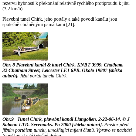
rezervu hybnosti k překonání relativně rychlého protiproudu k jihu
(3,2 km/h).
Plavební tunel Chirk, jeho portály a také povodí kanálu jsou
společně chráněnými památkami [21].
Obr. 8
Plavební kanál & tunel Chirk. KNBT 3999. Chatham,
32 Chatham Street, Leicester LE1 6PB. Okolo 1980? [sbírka
autorů].
Jižní portál tunelu Chirk.
Obr.9
Tunel Chirk, plavební kanál Llangollen. 2-22-06-14. © J
Salmon LTD. Sevenoaks. Po 2000 [sbírka autorů].
Prostor před
jižním portálem tunelu, umožňující míjení člunů. Vpravo se nachází
(poněkud skrytá) vlečná dráha.