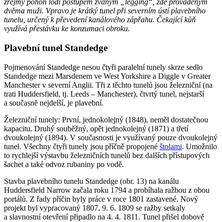
zřejmý pohon lodi postupem zvaným „legging“, zde prováděným
dvěma muži. Vpravo je krátký tunel při severním ústí plavebního
tunelu, určený k převedení kanálového zápřahu. Čekající kůň
využívá přestávku ke konzumaci obroku.
Plavební tunel Standedge
Pojmenování Standedge nesou čtyři paralelní tunely skrze sedlo
Standedge mezi Marsdenem ve West Yorkshire a Diggle v Greater
Manchester v severní Anglii. Tři z těchto tunelů jsou železniční (na
trati Huddersfield, tj. Leeds – Manchester), čtvrtý tunel, nejstarší
a současně nejdelší, je plavební.
Železniční tunely: První, jednokolejný (1848), neměl dostatečnou
kapacitu. Druhý souběžný, opět jednokolejný (1871) a třetí
dvoukolejný (1894). V současnosti je využívaný pouze dvoukolejný
tunel. Všechny čtyři tunely jsou příčně propojené
štolami
. Umožnilo
to rychlejší výstavbu železničních tunelů bez dalších přístupových
šachet a také odvoz rubaniny po vodě.
Stavba plavebního tunelu Standedge (obr. 13) na kanálu
Huddersfield Narrow začala roku 1794 a probíhala ražbou z obou
portálů. Z řady příčin byly práce v roce 1801 zastavené. Nový
projekt byl vypracovaný 1807, 9. 6. 1809 se ražby setkaly
a slavnostní otevření připadlo na 4. 4. 1811. Tunel přišel dobově