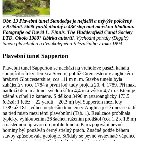
Obr. 13
Plavební tunel Standedge je nejdelší a nejvýše položený
v Británii. 5698 yardů dlouhý a 436 stop nad mořskou hladinou.
Fotografie od David L. Finnis. The Huddersfield Canal Society
LTD. Okolo 1980? [sbírka autorů].
Východní portály (Diggle)
tunelu plavebního a dvoukolejného železničního z roku 1894.
Plavební tunel Sapperton
Plavební tunel Sapperton se nachází na vrcholové pasáži kanálu
spojujícího řeky Temži a Severn, poblíž Cirencesteru v anglickém
hrabství Gloucestershire, cca 111 m n. m. Stavba tunelu byla
zahájená v roce 1784 a první loď tudy projela 20. 4. 1789. Při max.
nadloží 66 m má tunel světlou šířku 4,4 m a výšku 4,7 m. Ostění je
zděné z cihel i z kamene. S délkou 3490 m (staroanglicky 173,5
řetězů; 1 řetěz = 22 yardů = 20,3 m) byl Sapperton mezi lety
1789 až 1811 vůbec nejdelším tunelem v Anglii a ještě dnes se řadí
na třetí místo mezi těmi plavebními (Tab. 1). Realizace probíhala
typicky, vyhloubením 26 šachet, ražením protištol (cca 1,2 x 1,8 m)
a následnou úpravou do profilu tunelu. K rozpojování pevné
horniny byl používán černý střelný prach. Značné potíže během
stavby způsobovala geologie. Střídaly se pevné vrstevnaté vápence