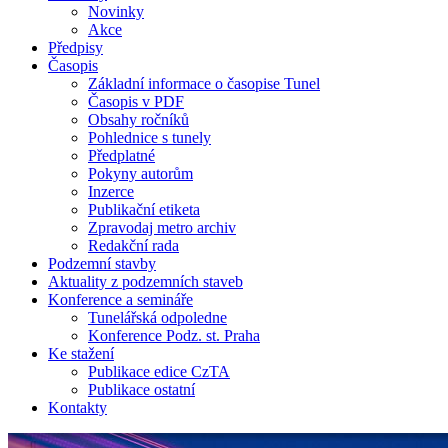
Novinky
Akce
Předpisy
Časopis
Základní informace o časopise Tunel
Časopis v PDF
Obsahy ročníků
Pohlednice s tunely
Předplatné
Pokyny autorům
Inzerce
Publikační etiketa
Zpravodaj metro archiv
Redakční rada
Podzemní stavby
Aktuality z podzemních staveb
Konference a semináře
Tunelářská odpoledne
Konference Podz. st. Praha
Ke stažení
Publikace edice CzTA
Publikace ostatní
Kontakty