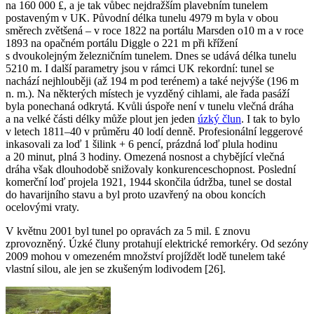
na 160 000 ₤, a je tak vůbec nejdražším plavebním tunelem
postaveným v UK. Původní délka tunelu 4979 m byla v obou
směrech zvětšená – v roce 1822 na portálu Marsden o10 m a v roce
1893 na opačném portálu Diggle o 221 m při křížení
s dvoukolejným železničním tunelem. Dnes se udává délka tunelu
5210 m. I další parametry jsou v rámci UK rekordní: tunel se
nachází nejhlouběji (až 194 m pod terénem) a také nejvýše (196 m
n. m.). Na některých místech je vyzděný cihlami, ale řada pasáží
byla ponechaná odkrytá. Kvůli úspoře není v tunelu vlečná dráha
a na velké části délky může plout jen jeden
úzký člun
. I tak to bylo
v letech 1811–40 v průměru 40 lodí denně. Profesionální leggerové
inkasovali za loď 1 šilink + 6 pencí, prázdná loď plula hodinu
a 20 minut, plná 3 hodiny. Omezená nosnost a chybějící vlečná
dráha však dlouhodobě snižovaly konkurenceschopnost. Poslední
komerční loď projela 1921, 1944 skončila údržba, tunel se dostal
do havarijního stavu a byl proto uzavřený na obou koncích
ocelovými vraty.
V květnu 2001 byl tunel po opravách za 5 mil. ₤ znovu
zprovozněný. Úzké čluny protahují elektrické remorkéry. Od sezóny
2009 mohou v omezeném množství projíždět lodě tunelem také
vlastní silou, ale jen se zkušeným lodivodem [26].