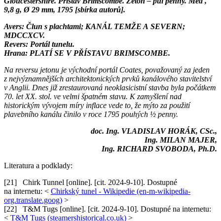
Gloucestershire. Přístav Brimscombe. Žeton – půl penny. Měď,
9,8 g, Ø 29 mm, 1795 [sbírka autorů].
Avers: Člun s plachtami; KANÁL TEMŽE A SEVERN;
MDCCXCV.
Revers: Portál tunelu.
Hrana: PLATÍ SE V PŘÍSTAVU BRIMSCOMBE.
Na reversu jetonu je východní portál Coates, považovaný za jeden
z nejvýznamnějších architektonických prvků kanálového stavitelství
v Anglii. Dnes již zrestaurovaná neoklasicistní stavba byla počátkem
70. let XX. stol. ve velmi špatném stavu. K zamyšlení nad
historickým vývojem míry inflace vede to, že mýto za použití
plavebního kanálu činilo v roce 1795 pouhých ½ penny.
doc. Ing. VLADISLAV HORÁK, CSc.,
Ing. MILAN MAJER,
Ing. RICHARD SVOBODA, Ph.D.
Literatura a podklady:
[21] Chirk Tunnel [online]. [cit. 2024-9-10]. Dostupné
na internetu: <
Chirkský tunel - Wikipedie (en-m-wikipedia-
org.translate.goog)
>
[22] T&M Tugs [online]. [cit. 2024-9-10]. Dostupné na internetu:
<
T&M Tugs (steamershistorical.co.uk)
>