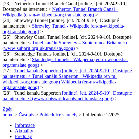
[23] Netherton Tunnel Branch Canal [online]. [cit. 2024-9-10].
Dostupné na internetu: <
Netherton Tunnel Branch Canal -
Wikipedia (en-m-wikipedia-org.translate.goog)
>
[24] Shrewley Tunnel [online]. [cit. 2024-9-10]. Dostupné
na internetu: <
Shrewley Tunnel - Wikipedie (en-m-wikipedia-
org.translate.goog)
>
[25] Shrewley Canal Tunnel [online]. [cit. 2024-9-10]. Dostupné
na internetu: <
Tunel kanálu Shrewley – Subterranea Britannica
(www-subbrit-org-uk.translate.goog)
>
[26] Standedge Tunnels [online]. [cit. 2024-9-10]. Dostupné
na internetu: <
Standedge Tunnels - Wikipedia (en-m-wikipedia-
org.translate.goog)
>
[27]
Tunel kanálu Sapperton [online]. [cit. 2024-9-10]. Dostupné
na internetu: <
Tunel kanálu Sapperton - Wikipedia (en-m-
wikipedia-org.translate.goog)
Wikipedia (en-m-wikipedia-
org.translate.goog)
>
[28] Tunel kanálu Sapperton
[online]. [cit. 2024-9-10]. Dostupné
na internetu: < (www-cotswoldcanals-net.translate.goog)
>
Zpět
home
>
Časopis
>
Pohlednice s tunely
> Pohlednice 1/2025
Informace
Aktuality
Předpisy