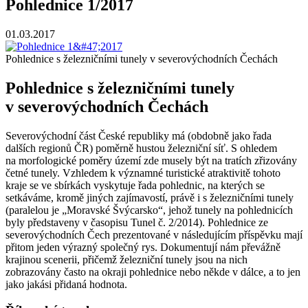
Pohlednice 1/2017
01.03.2017
Pohlednice s železničními tunely v severovýchodních Čechách
Pohlednice s železničními tunely
v severovýchodních Čechách
Severovýchodní část České republiky má (obdobně jako řada
dalších regionů ČR) poměrně hustou železniční síť. S ohledem
na morfologické poměry území zde musely být na tratích zřizovány
četné tunely. Vzhledem k významné turistické atraktivitě tohoto
kraje se ve sbírkách vyskytuje řada pohlednic, na kterých se
setkáváme, kromě jiných zajímavostí, právě i s železničními tunely
(paralelou je „Moravské Švýcarsko“, jehož tunely na pohlednicích
byly představeny v časopisu Tunel č. 2/2014). Pohlednice ze
severovýchodních Čech prezentované v následujícím příspěvku mají
přitom jeden výrazný společný rys. Dokumentují nám převážně
krajinou scenerii, přičemž železniční tunely jsou na nich
zobrazovány často na okraji pohlednice nebo někde v dálce, a to jen
jako jakási přidaná hodnota.