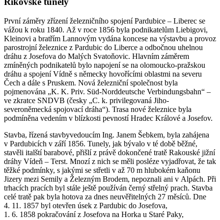
Říkovské tunely
První záměry zřízení železničního spojení Pardubice – Liberec se
vážou k roku 1840. Až v roce 1856 byla podnikatelům Liebigovi,
Kleinovi a bratřím Lannovým vydána koncese na výstavbu a provoz
parostrojní železnice z Pardubic do Liberce a odbočnou uhelnou
dráhu z Josefova do Malých Svatoňovic. Hlavním záměrem
zmíněných podnikatelů bylo napojení se na olomoucko-pražskou
dráhu a spojení Vídně s německy hovořícími oblastmi na severu
Čech a dále s Pruskem. Nová železniční společnost byla
pojmenována „K. K. Priv. Süd-Norddeutsche Verbindungsbahn“ –
ve zkratce SNDVB (česky „C. k. privilegovaná Jiho-
severoněmecká spojovací dráha“). Trasa nové železnice byla
podmíněna vedením v blízkosti pevností Hradec Králové a Josefov.
Stavba, řízená stavbyvedoucím Ing. Janem Šebkem, byla zahájena
v Pardubicích v září 1856. Tunely, jak bývalo v té době běžné,
stavěli italští barabové, přišlí z právě dokončené tratě Rakouské jižní
dráhy Vídeň – Terst. Mnozí z nich se měli posléze vyjadřovat, že tak
těžké podmínky, s jakými se střetli v až 70 m hlubokém kaňonu
Jizery mezi Semily a Železným Brodem, nepoznali ani v Alpách. Při
trhacích pracích byl stále ještě používán černý střelný prach. Stavba
celé tratě pak byla hotova za dnes neuvěřitelných 27 měsíců. Dne
4. 11. 1857 byl otevřen úsek z Pardubic do Josefova,
1. 6. 1858 pokračování z Josefova na Horka u Staré Paky,