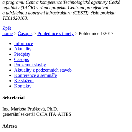
a programu Centra kompetence Technologické agentury České
republiky (TAČR) v rámci projektu Centrum pro efektivní
a udržitelnou dopravní infrastrukturu (CESTI), číslo projektu
TE01020168.
Zpět
home
>
Časopis
>
Pohlednice s tunely
> Pohlednice 1/2017
Informace
Aktuality
Předpisy
Časopis
Podzemní stavby
Aktuality z podzemních staveb
Konference a semináře
Ke stažení
Kontakty
Sekretariát
Ing. Markéta Prušková, Ph.D.
generální sekretář CzTA ITA-AITES
Adresa