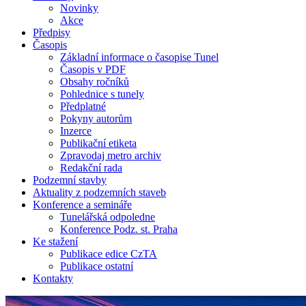
Novinky
Akce
Předpisy
Časopis
Základní informace o časopise Tunel
Časopis v PDF
Obsahy ročníků
Pohlednice s tunely
Předplatné
Pokyny autorům
Inzerce
Publikační etiketa
Zpravodaj metro archiv
Redakční rada
Podzemní stavby
Aktuality z podzemních staveb
Konference a semináře
Tunelářská odpoledne
Konference Podz. st. Praha
Ke stažení
Publikace edice CzTA
Publikace ostatní
Kontakty