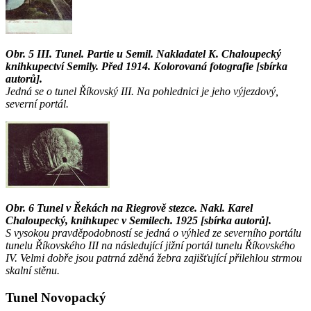
Obr. 5 III. Tunel. Partie u Semil. Nakladatel K. Chaloupecký
knihkupectví Semily. Před 1914. Kolorovaná fotografie [sbírka
autorů].
Jedná se o tunel Říkovský III. Na pohlednici je jeho výjezdový,
severní portál.
Obr. 6 Tunel v Řekách na Riegrově stezce. Nakl. Karel
Chaloupecký, knihkupec v Semilech. 1925 [sbírka autorů].
S vysokou pravděpodobností se jedná o výhled ze severního portálu
tunelu Říkovského III na následující jižní portál tunelu Říkovského
IV. Velmi dobře jsou patrná zděná žebra zajišťující přilehlou strmou
skalní stěnu.
Tunel Novopacký