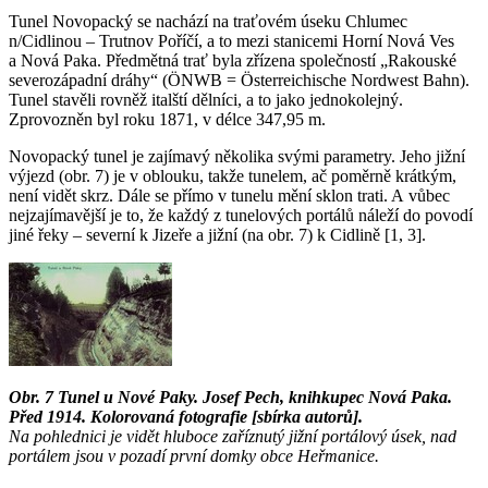
Tunel Novopacký se nachází na traťovém úseku Chlumec
n/Cidlinou – Trutnov Poříčí, a to mezi stanicemi Horní Nová Ves
a Nová Paka. Předmětná trať byla zřízena společností „Rakouské
severozápadní dráhy“ (ÖNWB = Österreichische Nordwest Bahn).
Tunel stavěli rovněž italští dělníci, a to jako jednokolejný.
Zprovozněn byl roku 1871, v délce 347,95 m.
Novopacký tunel je zajímavý několika svými parametry. Jeho jižní
výjezd (obr. 7) je v oblouku, takže tunelem, ač poměrně krátkým,
není vidět skrz. Dále se přímo v tunelu mění sklon trati. A vůbec
nejzajímavější je to, že každý z tunelových portálů náleží do povodí
jiné řeky – severní k Jizeře a jižní (na obr. 7) k Cidlině [1, 3].
Obr. 7 Tunel u Nové Paky. Josef Pech, knihkupec Nová Paka.
Před 1914. Kolorovaná fotografie [sbírka autorů].
Na pohlednici je vidět hluboce zaříznutý jižní portálový úsek, nad
portálem jsou v pozadí první domky obce Heřmanice.