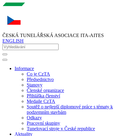
ČESKÁ TUNELÁŘSKÁ ASOCIACE ITA-AITES
ENGLISH
Informace
Co je CzTA
Předsednictvo
Stanovy
Členské organizace
Přihláška členství
Medaile CzTA
Soutěž o nejlepší diplomové práce s tématy k
podzemním stavbám
Odkazy
Pracovní skupiny
Tunelovací stroje v České republice
Aktuality