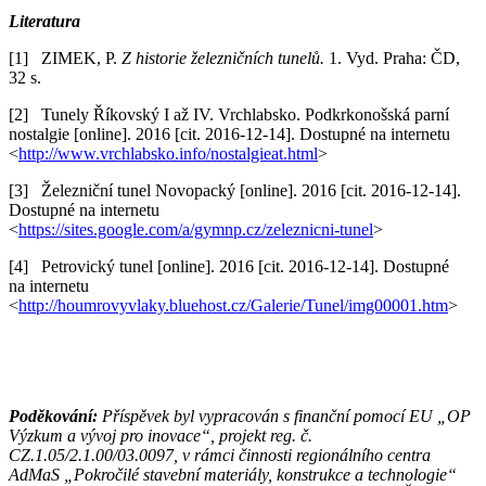
Literatura
[1] ZIMEK, P.
Z historie železničních tunelů.
1. Vyd. Praha: ČD,
32 s.
[2] Tunely Říkovský I až IV. Vrchlabsko. Podkrkonošská parní
nostalgie [online]. 2016 [cit. 2016-12-14]. Dostupné na internetu
<
http://www.vrchlabsko.info/nostalgieat.html
>
[3] Železniční tunel Novopacký [online]. 2016 [cit. 2016-12-14].
Dostupné na internetu
<
https://sites.google.com/a/gymnp.cz/zeleznicni-tunel
>
[4] Petrovický tunel [online]. 2016 [cit. 2016-12-14]. Dostupné
na internetu
<
http://houmrovyvlaky.bluehost.cz/Galerie/Tunel/img00001.htm
>
Poděkování:
Příspěvek byl vypracován s finanční pomocí EU „OP
Výzkum a vývoj pro inovace“, projekt reg. č.
CZ.1.05/2.1.00/03.0097, v rámci činnosti regionálního centra
AdMaS „Pokročilé stavební materiály, konstrukce a technologie“