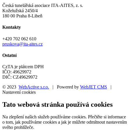
Česká tunelářská asociace ITA-AITES, z. s.
Koželužská 2450/4
180 00 Praha 8-Libeň
Kontakty
+420 702 062 610
pruskova@ita-aites.cz
Ostatní
CzTA je plátcem DPH
IČO: 49629972
DIČ: CZ49629972
© 2023
WebActive s.r.o.
| Powered by
WebJET CMS
|
Nastavení cookies
Tato webová stránka používá cookies
Na zlepšení našich služeb používáme cookies. Přečtěte si informace
o tom, jak používáme cookies a jak je můžete odmítnout nastavením
svého prohlížeče.