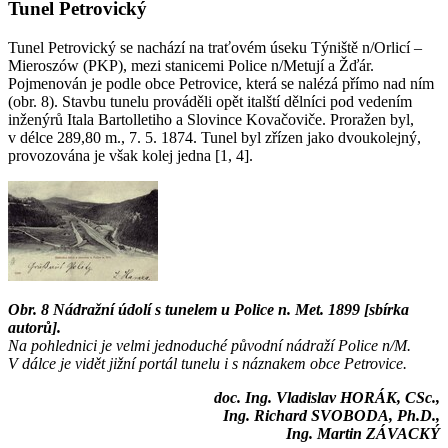
Tunel Petrovický
Tunel Petrovický se nachází na traťovém úseku Týniště n/Orlicí –
Mieroszów (PKP), mezi stanicemi Police n/Metují a Žďár.
Pojmenován je podle obce Petrovice, která se nalézá přímo nad ním
(obr. 8). Stavbu tunelu prováděli opět italští dělníci pod vedením
inženýrů Itala Bartolletiho a Slovince Kovačoviče. Proražen byl,
v délce 289,80 m., 7. 5. 1874. Tunel byl zřízen jako dvoukolejný,
provozována je však kolej jedna [1, 4].
Obr. 8 Nádražní údolí s tunelem u Police n. Met. 1899 [sbírka
autorů].
Na pohlednici je velmi jednoduché původní nádraží Police n/M.
V dálce je vidět jižní portál tunelu i s náznakem obce Petrovice.
doc. Ing. Vladislav HORÁK, CSc.,
Ing. Richard SVOBODA, Ph.D.,
Ing. Martin ZÁVACKÝ