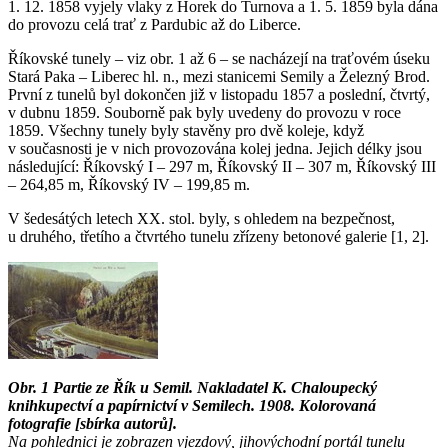
1. 12. 1858 vyjely vlaky z Horek do Turnova a 1. 5. 1859 byla dána
do provozu celá trať z Pardubic až do Liberce.
Říkovské tunely – viz obr. 1 až 6 – se nacházejí na traťovém úseku
Stará Paka – Liberec hl. n., mezi stanicemi Semily a Železný Brod.
První z tunelů byl dokončen již v listopadu 1857 a poslední, čtvrtý,
v dubnu 1859. Souborně pak byly uvedeny do provozu v roce
1859. Všechny tunely byly stavěny pro dvě koleje, když
v současnosti je v nich provozována kolej jedna. Jejich délky jsou
následující: Říkovský I – 297 m, Říkovský II – 307 m, Říkovský III
– 264,85 m, Říkovský IV – 199,85 m.
V šedesátých letech XX. stol. byly, s ohledem na bezpečnost,
u druhého, třetího a čtvrtého tunelu zřízeny betonové galerie [1, 2].
Obr. 1 Partie ze Řík u Semil. Nakladatel K. Chaloupecký
knihkupectví a papírnictví v Semilech. 1908. Kolorovaná
fotografie [sbírka autorů].
Na pohlednici je zobrazen vjezdový, jihovýchodní portál tunelu