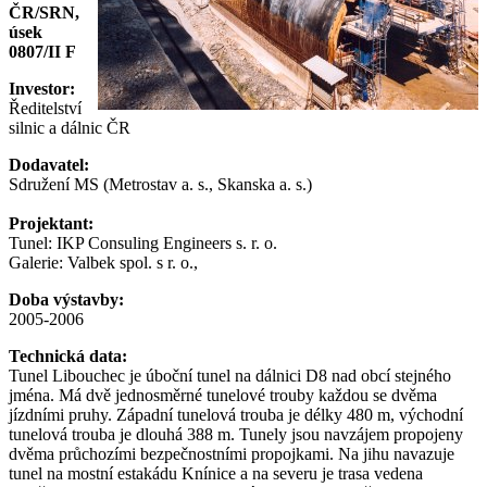
ČR/SRN,
úsek
0807/II F
Investor:
Ředitelství
silnic a dálnic ČR
Dodavatel:
Sdružení MS (Metrostav a. s., Skanska a. s.)
Projektant:
Tunel: IKP Consuling Engineers s. r. o.
Galerie: Valbek spol. s r. o.,
Doba výstavby:
2005-2006
Technická data:
Tunel Libouchec je úboční tunel na dálnici D8 nad obcí stejného
jména. Má dvě jednosměrné tunelové trouby každou se dvěma
jízdními pruhy. Západní tunelová trouba je délky 480 m, východní
tunelová trouba je dlouhá 388 m. Tunely jsou navzájem propojeny
dvěma průchozími bezpečnostními propojkami. Na jihu navazuje
tunel na mostní estakádu Knínice a na severu je trasa vedena