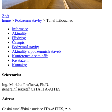
Zpět
home
>
Podzemní stavby
> Tunel Libouchec
Informace
Aktuality
Předpisy
Časopis
Podzemní stavby
Aktuality z podzemních staveb
Konference a semináře
Ke stažení
Kontakty
Sekretariát
Ing. Markéta Prušková, Ph.D.
generální sekretář CzTA ITA-AITES
Adresa
Česká tunelářská asociace ITA-AITES, z. s.