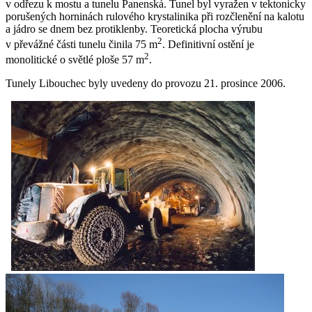
v odřezu k mostu a tunelu Panenská. Tunel byl vyražen v tektonicky
porušených horninách rulového krystalinika při rozčlenění na kalotu
a jádro se dnem bez protiklenby. Teoretická plocha výrubu
2
v převážné části tunelu činila 75 m
. Definitivní ostění je
2
monolitické o světlé ploše 57 m
.
Tunely Libouchec byly uvedeny do provozu 21. prosince 2006.