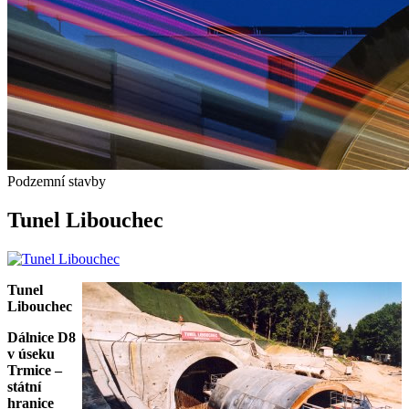
Podzemní stavby
Tunel Libouchec
Tunel
Libouchec
Dálnice D8
v úseku
Trmice –
státní
hranice