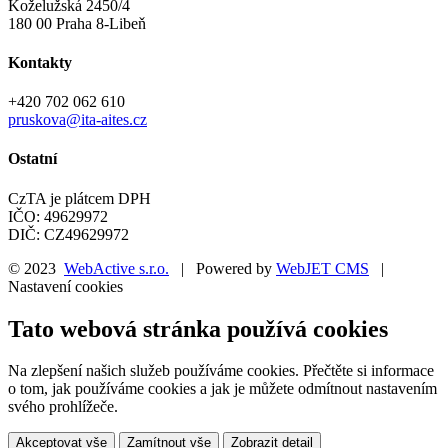
Koželužská 2450/4
180 00 Praha 8-Libeň
Kontakty
+420 702 062 610
pruskova@ita-aites.cz
Ostatní
CzTA je plátcem DPH
IČO: 49629972
DIČ: CZ49629972
© 2023
WebActive s.r.o.
| Powered by
WebJET CMS
|
Nastavení cookies
Tato webová stránka používá cookies
Na zlepšení našich služeb používáme cookies. Přečtěte si informace
o tom, jak používáme cookies a jak je můžete odmítnout nastavením
svého prohlížeče.
Akceptovat vše
Zamítnout vše
Zobrazit detail