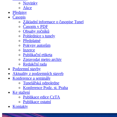
Novinky
Akce
Předpisy
Časopis
Základní informace o časopise Tunel
Časopis v PDF
Obsahy ročníků
Pohlednice s tunely
Předplatné
Pokyny autorům
Inzerce
Publikační etiketa
Zpravodaj metro archiv
Redakční rada
Podzemní stavby
Aktuality z podzemních staveb
Konference a semináře
Tunelářská odpoledne
Konference Podz. st. Praha
Ke stažení
Publikace edice CzTA
Publikace ostatní
Kontakty