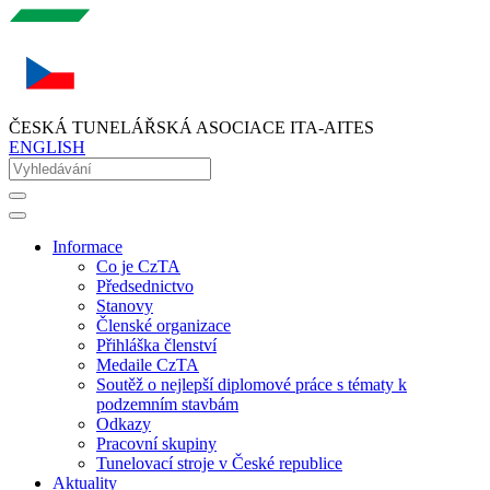
ČESKÁ TUNELÁŘSKÁ ASOCIACE ITA-AITES
ENGLISH
Informace
Co je CzTA
Předsednictvo
Stanovy
Členské organizace
Přihláška členství
Medaile CzTA
Soutěž o nejlepší diplomové práce s tématy k
podzemním stavbám
Odkazy
Pracovní skupiny
Tunelovací stroje v České republice
Aktuality