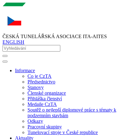
ČESKÁ TUNELÁŘSKÁ ASOCIACE ITA-AITES
ENGLISH
Informace
Co je CzTA
Předsednictvo
Stanovy
Členské organizace
Přihláška členství
Medaile CzTA
Soutěž o nejlepší diplomové práce s tématy k
podzemním stavbám
Odkazy
Pracovní skupiny
Tunelovací stroje v České republice
Aktuality