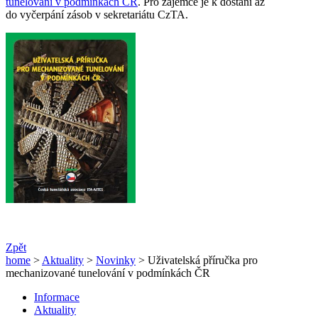
tunelování v podmínkách ČR
. Pro zájemce je k dostání až
do vyčerpání zásob v sekretariátu CzTA.
Zpět
home
>
Aktuality
>
Novinky
> Uživatelská příručka pro
mechanizované tunelování v podmínkách ČR
Informace
Aktuality