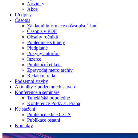
Novinky
Akce
Předpisy
Časopis
Základní informace o časopise Tunel
Časopis v PDF
Obsahy ročníků
Pohlednice s tunely
Předplatné
Pokyny autorům
Inzerce
Publikační etiketa
Zpravodaj metro archiv
Redakční rada
Podzemní stavby
Aktuality z podzemních staveb
Konference a semináře
Tunelářská odpoledne
Konference Podz. st. Praha
Ke stažení
Publikace edice CzTA
Publikace ostatní
Kontakty